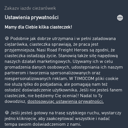
Zakazy jazdy ciężarówek
Bezpieczeństwo
Firma
Historie sukcesu
Klienci pozyskują nowych klientów
Informacje prawne
Impressum
OWU
Ochrona danych