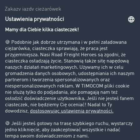
Zakazy jazdy ciężarówek
Bezpieczeństwo
Firma
Historie sukcesu
Klienci pozyskują nowych klientów
Informacje prawne
Impressum
OWU
Ochrona danych