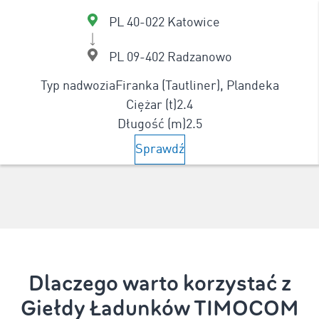
PL 40-022 Katowice
PL 09-402 Radzanowo
Typ nadwozia
Firanka (Tautliner), Plandeka
Ciężar (t)
2.4
Długość (m)
2.5
Sprawdź
Dlaczego warto korzystać z
Giełdy Ładunków TIMOCOM