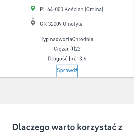
PL 64-000 Kościan (Gmina)
GR 32009 Oinofyta
Typ nadwozia
Chłodnia
Ciężar (t)
22
Długość (m)
13.6
Sprawdź
Dlaczego warto korzystać z