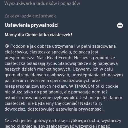
Wyszukiwarka ładunków i pojazdów
Zakazy jazdy ciężarówek
Bezpieczeństwo
Firma
Historie sukcesu
Klienci pozyskują nowych klientów
Informacje prawne
Impressum
OWU
Ochrona danych