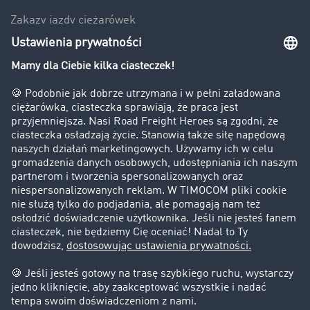
Zakazy jazdy ciężarówek
Bezpieczeństwo
Firma
Historie sukcesu
Klienci pozyskują nowych klientów
Informacje prawne
Impressum
OWU
Ochrona danych