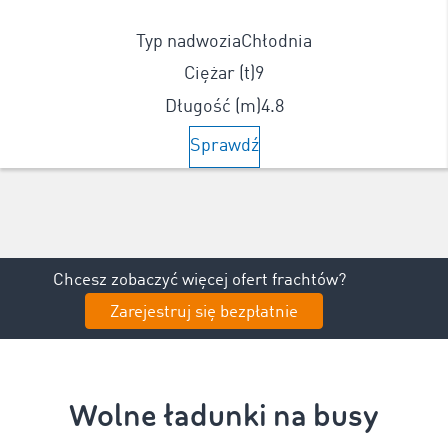
Typ nadwozia
Chłodnia
Ciężar (t)
9
Długość (m)
4.8
Sprawdź
Chcesz zobaczyć więcej ofert frachtów?
Zarejestruj się bezpłatnie
Wolne ładunki na busy