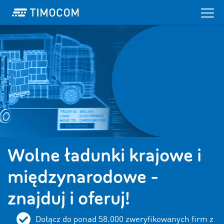
Wolne ładunki krajowe i
międzynarodowe -
znajduj i oferuj!
Dołącz do ponad
58.000
zweryfikowanych firm z