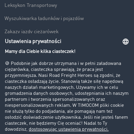
Leksykon Transportowy
Wyszukiwarka ładunków i pojazdów
Zakazy jazdy ciężarówek
Bezpieczeństwo
Firma
Historie sukcesu
Klienci pozyskują nowych klientów
Informacje prawne
Impressum
OWU