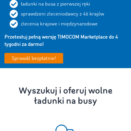
ładunki na busa z pierwszej ręki
sprawdzeni zleceniodawcy z
46
krajów
zlecenia krajowe i międzynarodowe
Przetestuj pełną wersję TIMOCOM Marketplace do 4
tygodni za darmo!
Sprawdź bezpłatnie!
Wyszukuj i oferuj wolne
ładunki na busy