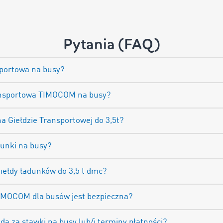
Pytania (FAQ)
nsportowa na busy?
Transportowa TIMOCOM na busy?
na Giełdzie Transportowej do 3,5t?
unki na busy?
giełdy ładunków do 3,5 t dmc?
TIMOCOM dla busów jest bezpieczna?
 za stawki na busy lub/i terminy płatności?