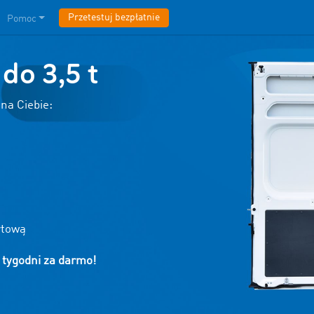
Przetestuj bezpłatnie
Pomoc
do 3,5 t
na Ciebie:
rtową
 tygodni za darmo!