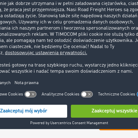
TIMOCOM Marketp
sprawdzonych kl
busy możesz zaw
Messengerowi TI
zleceniodawcami
partnerów biznes
digitalizacji Tw
Przetestuj pełną
przez 4 tygodnie
Przetestuj z