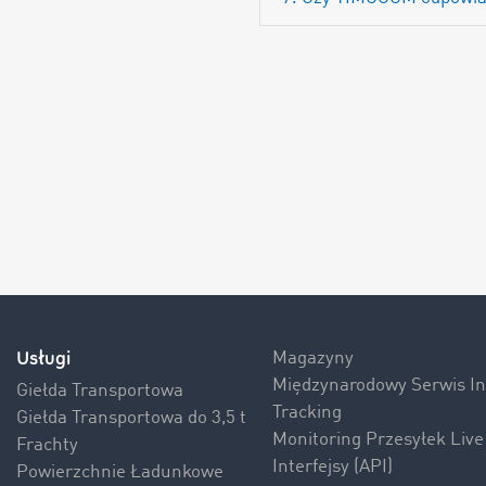
Usługi
Magazyny
Międzynarodowy Serwis 
Giełda Transportowa
Tracking
Giełda Transportowa do 3,5 t
Monitoring Przesyłek Live
Frachty
Interfejsy (API)
Powierzchnie Ładunkowe