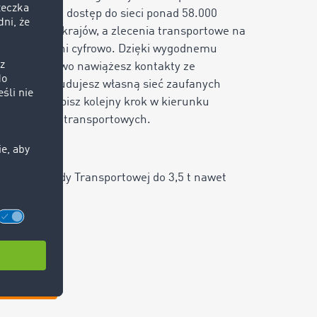
lace masz dostęp do sieci ponad
58.000
ientów z
46
krajów, a zlecenia transportowe na
ierać w pełni cyfrowo. Dzięki wygodnemu
MOCOM łatwo nawiążesz kontakty ze
. Z nami zbudujesz własną sieć zaufanych
owych i zrobisz kolejny krok w kierunku
oich procesów transportowych.
 wersję Giełdy Transportowej do 3,5 t nawet
 za darmo!
a darmo!