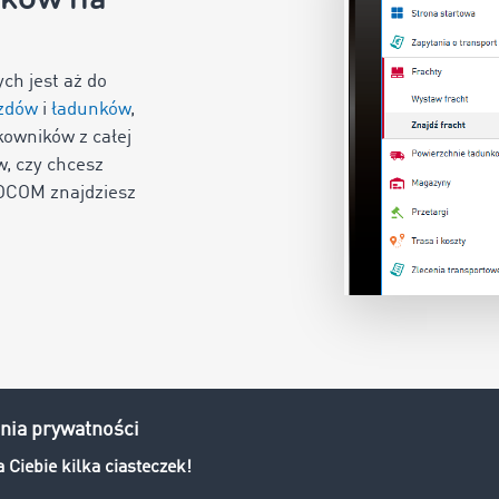
ch jest aż do
azdów
i
ładunków
,
owników z całej
w, czy chcesz
MOCOM znajdziesz
Szybko, 
Procesy logistyc