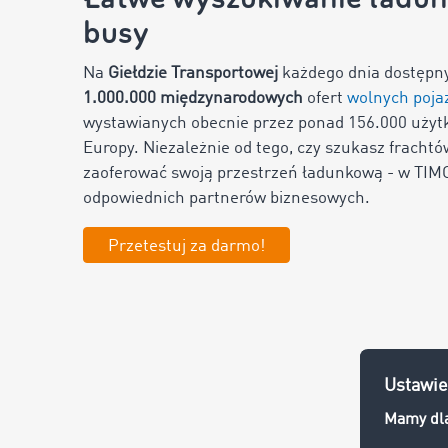
busy
Na
Giełdzie Transportowej
każdego dnia dostępny
1
.000.000 międzynarodowych
ofert
wolnych poj
wystawianych obecnie przez ponad
156.000
użytk
Europy. Niezależnie od tego, czy szukasz frachtó
zaoferować swoją przestrzeń ładunkową - w TI
odpowiednich partnerów biznesowych.
Przetestuj za darmo!