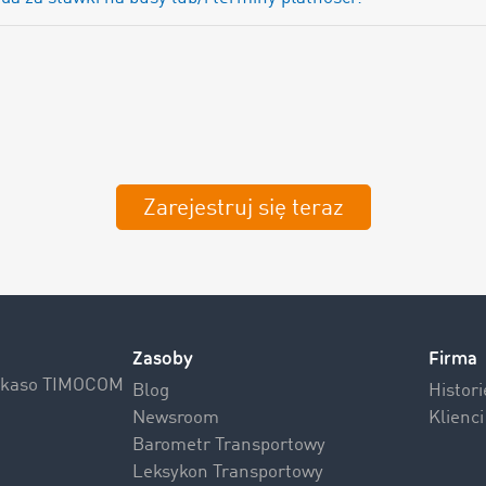
Zarejestruj się teraz
Zasoby
Firma
Inkaso TIMOCOM
Blog
Histor
Newsroom
Klienc
Barometr Transportowy
Leksykon Transportowy