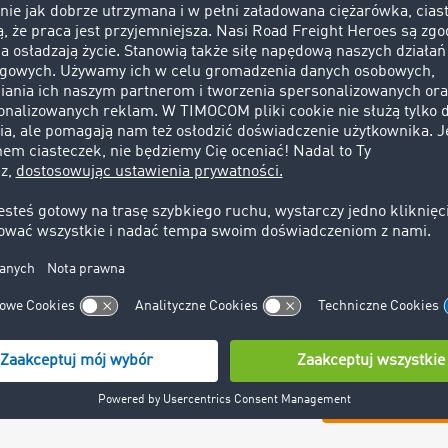
TIMOCOM Marketp
sprawdzonych kl
busy możesz zaw
Messengerowi TI
zleceniodawcami
partnerów biznes
digitalizacji Tw
Przetestuj pełną
przez 4 tygodnie
Przetestuj z