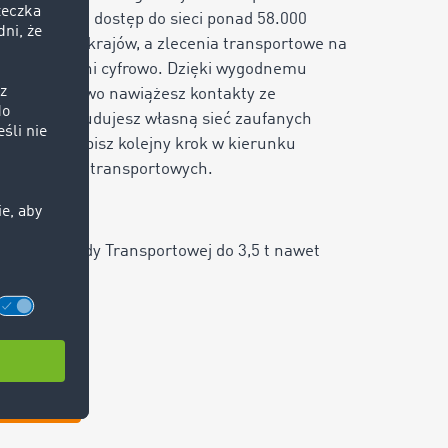
lace masz dostęp do sieci ponad
58.000
ientów z
46
krajów, a zlecenia transportowe na
ierać w pełni cyfrowo. Dzięki wygodnemu
MOCOM łatwo nawiążesz kontakty ze
. Z nami zbudujesz własną sieć zaufanych
owych i zrobisz kolejny krok w kierunku
oich procesów transportowych.
 wersję Giełdy Transportowej do 3,5 t nawet
 za darmo!
a darmo!