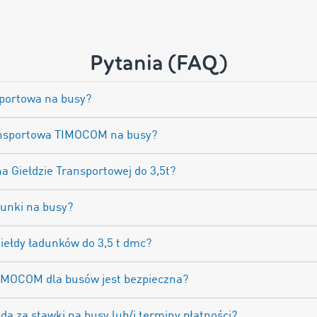
Pytania (FAQ)
nsportowa na busy?
Transportowa TIMOCOM na busy?
na Giełdzie Transportowej do 3,5t?
unki na busy?
giełdy ładunków do 3,5 t dmc?
TIMOCOM dla busów jest bezpieczna?
 za stawki na busy lub/i terminy płatności?