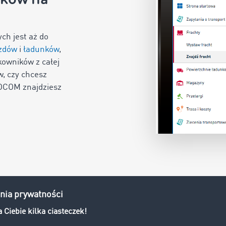
ch jest aż do
azdów
i
ładunków
,
owników z całej
w, czy chcesz
MOCOM znajdziesz
Szybko, 
Procesy logistyc