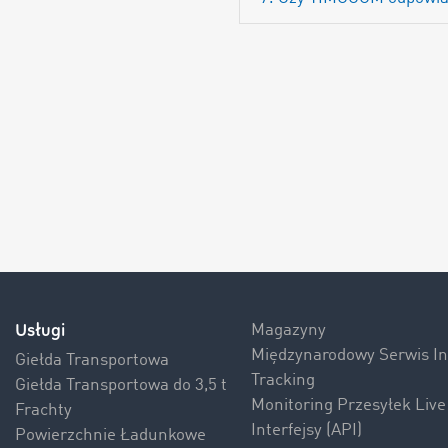
Usługi
Magazyny
Międzynarodowy Serwis 
Giełda Transportowa
Tracking
Giełda Transportowa do 3,5 t
Monitoring Przesyłek Live
Frachty
Interfejsy (API)
Powierzchnie Ładunkowe