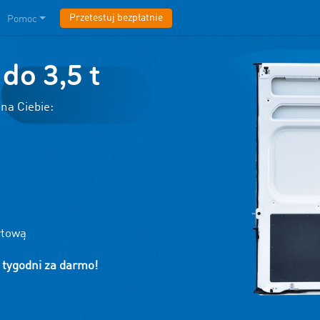
Przetestuj bezpłatnie
Pomoc
do 3,5 t
na Ciebie:
rtową
 tygodni za darmo!