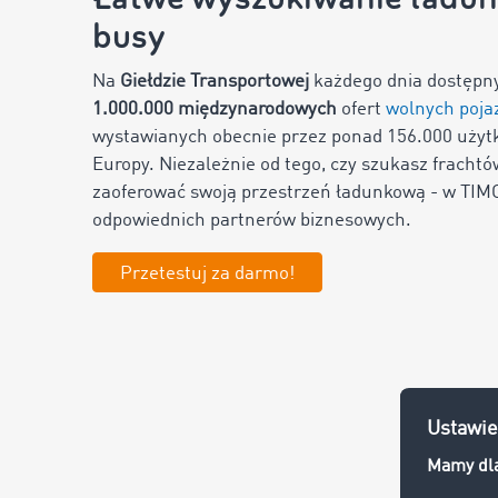
busy
Na
Giełdzie Transportowej
każdego dnia dostępny
1
.000.000 międzynarodowych
ofert
wolnych poj
wystawianych obecnie przez ponad
156.000
użytk
Europy. Niezależnie od tego, czy szukasz frachtó
zaoferować swoją przestrzeń ładunkową - w TI
odpowiednich partnerów biznesowych.
Przetestuj za darmo!