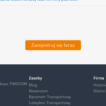
Zarejestruj się teraz
Zasoby
Firma
Inkaso TIMOCOM
Blog
Histor
Newsroom
Klienc
Barometr Transportowy
Leksykon Transportowy