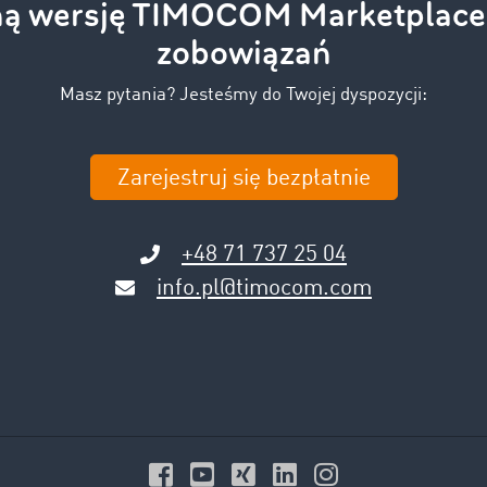
ą wersję TIMOCOM Marketplace 
zobowiązań
Masz pytania? Jesteśmy do Twojej dyspozycji:
Zarejestruj się bezpłatnie
+48 71 737 25 04
info.pl@timocom.com