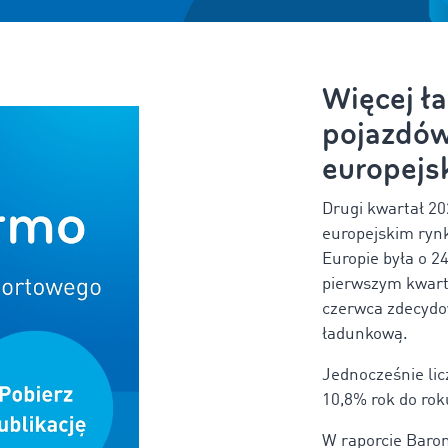
Więcej ł
pojazdów:
europejs
Drugi kwartał 20
europejskim ryn
Europie była o 2
pierwszym kwart
czerwca zdecydo
ładunkową.
Jednocześnie lic
10,8% rok do roku
W raporcie Bar