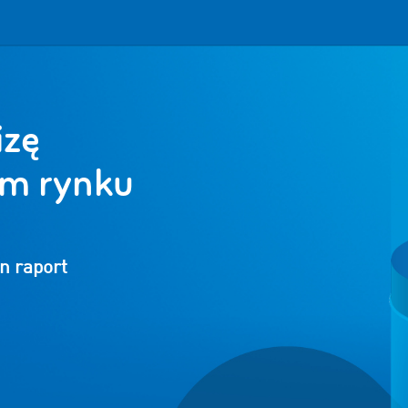
izę
im rynku
n raport