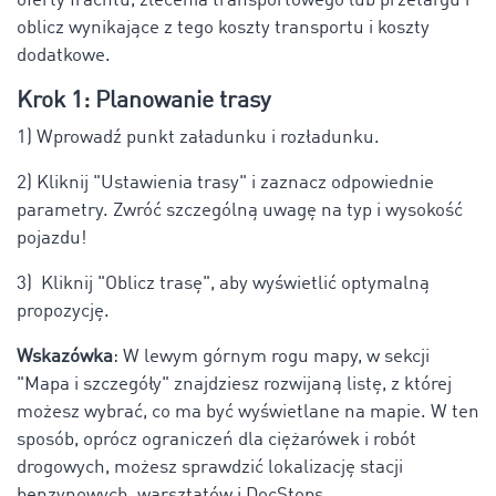
oferty frachtu, zlecenia transportowego lub przetargu i
oblicz wynikające z tego koszty transportu i koszty
dodatkowe.
Krok 1: Planowanie trasy
1) Wprowadź punkt załadunku i rozładunku.
2) Kliknij "Ustawienia trasy" i zaznacz odpowiednie
parametry. Zwróć szczególną uwagę na typ i wysokość
pojazdu!
3) Kliknij "Oblicz trasę", aby wyświetlić optymalną
propozycję.
Wskazówka
: W lewym górnym rogu mapy, w sekcji
"Mapa i szczegóły" znajdziesz rozwijaną listę, z której
możesz wybrać, co ma być wyświetlane na mapie. W ten
sposób, oprócz ograniczeń dla ciężarówek i robót
drogowych, możesz sprawdzić lokalizację stacji
benzynowych, warsztatów i DocStops.