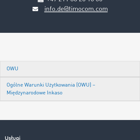
info.de@timocom.com
OWU
Ogólne Warunki Użytkowania (OWU) –
Międzynarodowe Inkaso
Usługi