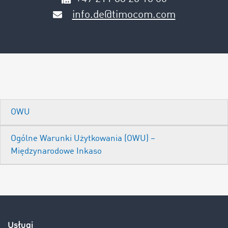
info.de@timocom.com
OWU
Ogólne Warunki Użytkowania (OWU) –
Międzynarodowe Inkaso
Usługi