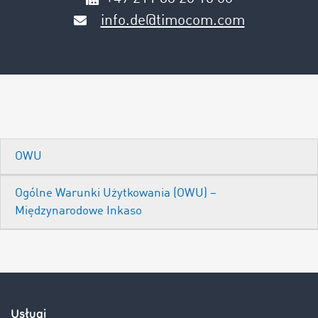
info.de@timocom.com
OWU
Ogólne Warunki Użytkowania (OWU) –
Międzynarodowe Inkaso
Usługi