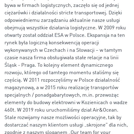
bywa w firmach logistycznych, zaczęło się od jednej
ciężarówki i działalności stricte transportowej. Dzięki
odpowiedniemu zarządzaniu aktualnie nasze usługi
obejmują wszystkie działania logistyczne. W 2009 roku
otwarty został oddział ESA w Polsce. Ekspansja na ten
rynek była logiczną konsekwencją operacji
wykonywanych w Czechach i na Słowacji – w tamtym
czasie nasza firma obsługiwała stałe relacje na linii
Śląsk - Praga. To kolejny element dynamicznego
rozwoju, którego od tamtego momentu staliśmy się
częścią. W 2011 rozpoczęliśmy w Polsce działalność
magazynową, a w 2015 roku realizację transportów
specjalnych / ponadgabarytowych, m.in. przewożąc
elementy do budowy elektrowni w Kozienicach o wadze
460t. W 2019 roku uruchomiliśmy dział Air&Ocean.
Stale rozwijamy nasze możliwości operacyjne, tak by
dostarczać naszym klientom usługi „skrojone” dla nich,
zgodnie z naszym sloganem „Our team for your