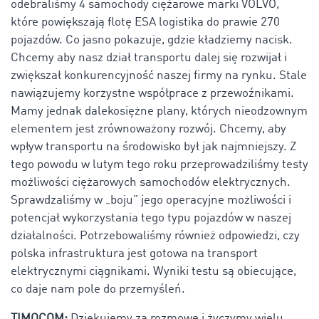
odebraliśmy 4 samochody ciężarowe marki VOLVO,
które powiększają flotę ESA logistika do prawie 270
pojazdów. Co jasno pokazuje, gdzie kładziemy nacisk.
Chcemy aby nasz dział transportu dalej się rozwijał i
zwiększał konkurencyjność naszej firmy na rynku. Stale
nawiązujemy korzystne współprace z przewoźnikami.
Mamy jednak dalekosiężne plany, których nieodzownym
elementem jest zrównoważony rozwój. Chcemy, aby
wpływ transportu na środowisko był jak najmniejszy. Z
tego powodu w lutym tego roku przeprowadziliśmy testy
możliwości ciężarowych samochodów elektrycznych.
Sprawdzaliśmy w „boju” jego operacyjne możliwości i
potencjał wykorzystania tego typu pojazdów w naszej
działalności. Potrzebowaliśmy również odpowiedzi, czy
polska infrastruktura jest gotowa na transport
elektrycznymi ciągnikami. Wyniki testu są obiecujące,
co daje nam pole do przemyśleń.
TIMOCOM:
Dziękujemy za rozmowę i życzymy wielu