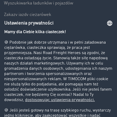
Wyszukiwarka ładunków i pojazdów
Zakazy jazdy ciężarówek
Bezpieczeństwo
Firma
Historie sukcesu
Klienci pozyskują nowych klientów
Informacje prawne
Impressum
OWU
Ochrona danych