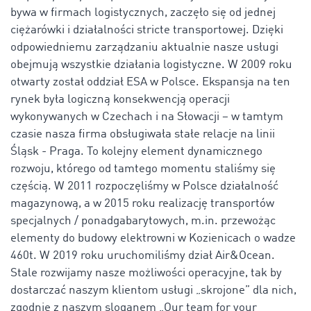
bywa w firmach logistycznych, zaczęło się od jednej
ciężarówki i działalności stricte transportowej. Dzięki
odpowiedniemu zarządzaniu aktualnie nasze usługi
obejmują wszystkie działania logistyczne. W 2009 roku
otwarty został oddział ESA w Polsce. Ekspansja na ten
rynek była logiczną konsekwencją operacji
wykonywanych w Czechach i na Słowacji – w tamtym
czasie nasza firma obsługiwała stałe relacje na linii
Śląsk - Praga. To kolejny element dynamicznego
rozwoju, którego od tamtego momentu staliśmy się
częścią. W 2011 rozpoczęliśmy w Polsce działalność
magazynową, a w 2015 roku realizację transportów
specjalnych / ponadgabarytowych, m.in. przewożąc
elementy do budowy elektrowni w Kozienicach o wadze
460t. W 2019 roku uruchomiliśmy dział Air&Ocean.
Stale rozwijamy nasze możliwości operacyjne, tak by
dostarczać naszym klientom usługi „skrojone” dla nich,
zgodnie z naszym sloganem „Our team for your