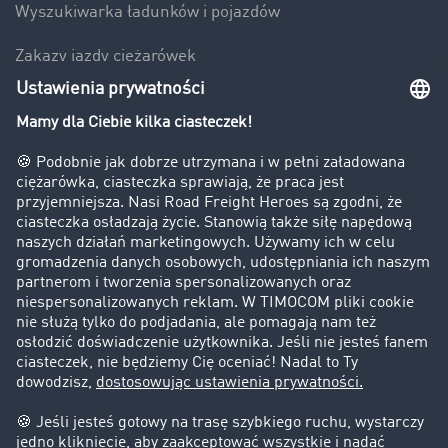
Wyszukiwarka ładunków i pojazdów
Zakazy jazdy ciężarówek
Bezpieczeństwo
Firma
Historie sukcesu
Klienci pozyskują nowych klientów
Informacje prawne
Impressum
OWU
Ochrona danych