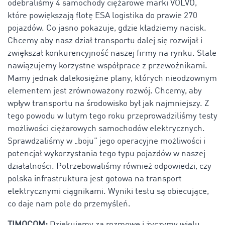
odebraliśmy 4 samochody ciężarowe marki VOLVO,
które powiększają flotę ESA logistika do prawie 270
pojazdów. Co jasno pokazuje, gdzie kładziemy nacisk.
Chcemy aby nasz dział transportu dalej się rozwijał i
zwiększał konkurencyjność naszej firmy na rynku. Stale
nawiązujemy korzystne współprace z przewoźnikami.
Mamy jednak dalekosiężne plany, których nieodzownym
elementem jest zrównoważony rozwój. Chcemy, aby
wpływ transportu na środowisko był jak najmniejszy. Z
tego powodu w lutym tego roku przeprowadziliśmy testy
możliwości ciężarowych samochodów elektrycznych.
Sprawdzaliśmy w „boju” jego operacyjne możliwości i
potencjał wykorzystania tego typu pojazdów w naszej
działalności. Potrzebowaliśmy również odpowiedzi, czy
polska infrastruktura jest gotowa na transport
elektrycznymi ciągnikami. Wyniki testu są obiecujące,
co daje nam pole do przemyśleń.
TIMOCOM:
Dziękujemy za rozmowę i życzymy wielu