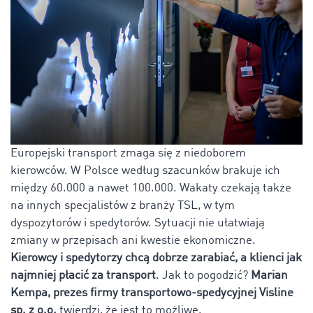
Europejski transport zmaga się z niedoborem
kierowców. W Polsce według szacunków brakuje ich
między 60.000 a nawet 100.000. Wakaty czekają także
na innych specjalistów z branży TSL, w tym
dyspozytorów i spedytorów. Sytuacji nie ułatwiają
zmiany w przepisach ani kwestie ekonomiczne.
Kierowcy i spedytorzy chcą dobrze zarabiać, a klienci jak
najmniej płacić za transport
. Jak to pogodzić?
Marian
Kempa, prezes firmy transportowo-spedycyjnej Visline
sp. z o.o.
twierdzi, że jest to możliwe.