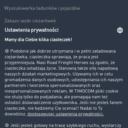
Wyszukiwarka ładunków i pojazdów
Zakazy jazdy ciężarówek
Bezpieczeństwo
Firma
Historie sukcesu
Klienci pozyskują nowych klientów
Informacje prawne
Impressum
OWU