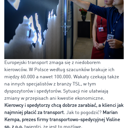
Europejski transport zmaga się z niedoborem
kierowców. W Polsce według szacunków brakuje ich
między 60.000 a nawet 100.000. Wakaty czekają także
na innych specjalistów z branży TSL, w tym
dyspozytorów i spedytorów. Sytuacji nie ułatwiają
zmiany w przepisach ani kwestie ekonomiczne.
Kierowcy i spedytorzy chcą dobrze zarabiać, a klienci jak
najmniej płacić za transport
. Jak to pogodzić?
Marian
Kempa, prezes firmy transportowo-spedycyjnej Visline
sp. z o.o.
twierdzi, że jest to możliwe.