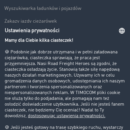
Wyszukiwarka ładunków i pojazdów
Zakazy jazdy ciężarówek
Bezpieczeństwo
Firma
Historie sukcesu
Klienci pozyskują nowych klientów
Informacje prawne
Impressum
OWU