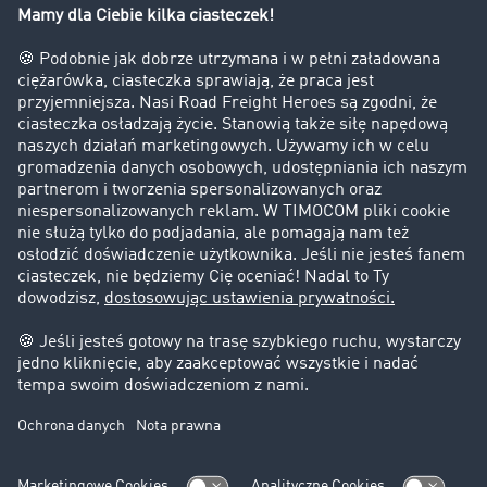
Firma
Historie sukcesu
Klienci pozyskują nowych klientów
Informacje prawne
Impressum
OWU
Ochrona danych
Ustawienia plików cookies
Pomoc