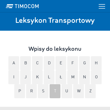
Leksykon Transportowy
Wpisy do leksykonu
A
B
C
D
E
F
G
H
I
J
K
L
Ł
M
N
O
P
R
S
T
U
W
Z