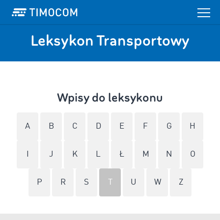
Leksykon Transportowy
Wpisy do leksykonu
A
B
C
D
E
F
G
H
I
J
K
L
Ł
M
N
O
P
R
S
T
U
W
Z