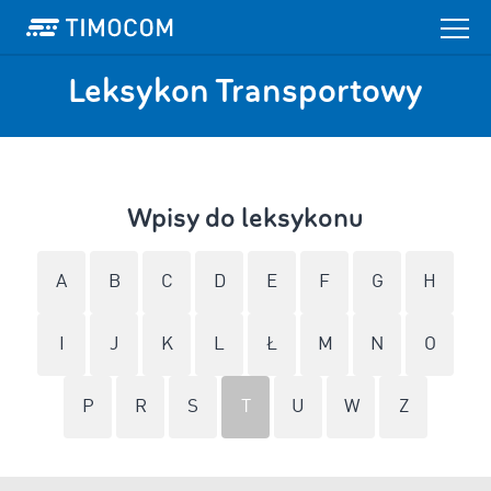
Leksykon Transportowy
Wpisy do leksykonu
A
B
C
D
E
F
G
H
I
J
K
L
Ł
M
N
O
P
R
S
T
U
W
Z