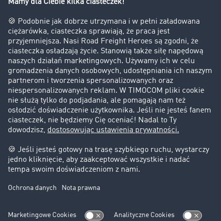
Firma
Historie sukcesu
Klienci pozyskują nowych klientów
Informacje prawne
Impressum
OWU
Ochrona danych
Ustawienia plików cookies
Pomoc