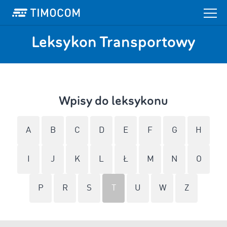
Leksykon Transportowy
Wpisy do leksykonu
A
B
C
D
E
F
G
H
I
J
K
L
Ł
M
N
O
P
R
S
T
U
W
Z