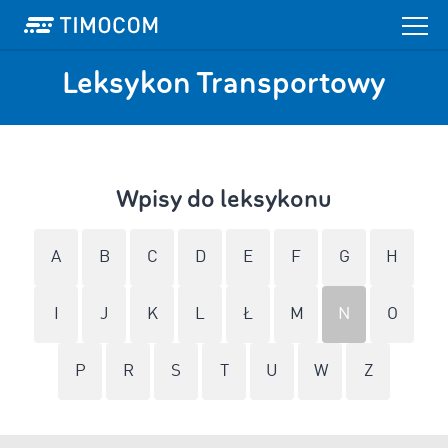
Leksykon Transportowy
Wpisy do leksykonu
A
B
C
D
E
F
G
H
I
J
K
L
Ł
M
N
O
P
R
S
T
U
W
Z