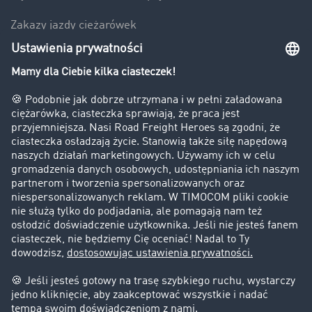
Zakazy jazdy ciężarówek
Bezpieczeństwo
Firma
Historie sukcesu
Klienci pozyskują nowych klientów
Informacje prawne
Impressum
OWU
Ochrona danych