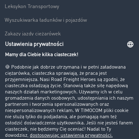
Leksykon Transportowy
Wyszukiwarka ładunków i pojazdów
Zakazy jazdy ciężarówek
Bezpieczeństwo
Firma
Historie sukcesu
Klienci pozyskują nowych klientów
Informacje prawne
Impressum
OWU