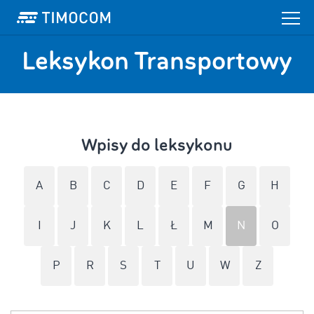
Leksykon Transportowy
Wpisy do leksykonu
A
B
C
D
E
F
G
H
I
J
K
L
Ł
M
N
O
P
R
S
T
U
W
Z