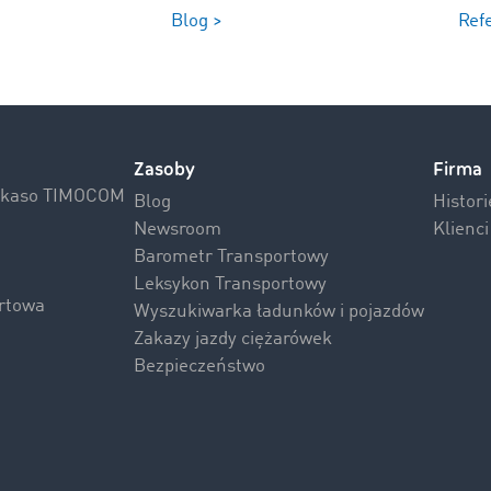
Blog >
Ref
Zasoby
Firma
Inkaso TIMOCOM
Blog
Histor
Newsroom
Klienc
Barometr Transportowy
Leksykon Transportowy
rtowa
Wyszukiwarka ładunków i pojazdów
Zakazy jazdy ciężarówek
Bezpieczeństwo