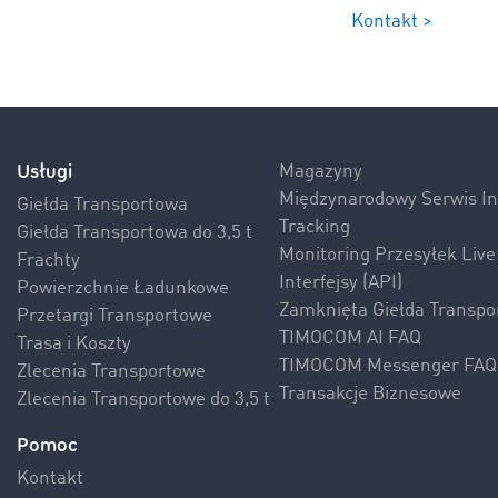
Kontakt >
Usługi
Magazyny
Międzynarodowy Serwis 
Giełda Transportowa
Tracking
Giełda Transportowa do 3,5 t
Monitoring Przesyłek Live
Frachty
Interfejsy (API)
Powierzchnie Ładunkowe
Zamknięta Giełda Transpo
Przetargi Transportowe
TIMOCOM AI FAQ
Trasa i Koszty
TIMOCOM Messenger FAQ
Zlecenia Transportowe
Transakcje Biznesowe
Zlecenia Transportowe do 3,5 t
Pomoc
Kontakt