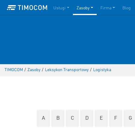
Usługi
Zasoby
Firma
Blog
TIMOCOM
/
Zasoby
/
Leksykon Transportowy
/
Logistyka
A
B
C
D
E
F
G