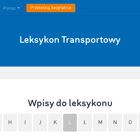
Przetestuj bezpłatnie
Pomoc
Leksykon Transportowy
Wpisy do leksykonu
H
I
J
K
L
Ł
M
N
O