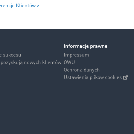
erencje Klientów >
Informacje prawne
ie sukcesu
Impressum
i pozyskują nowych klientów
OWU
Ochrona danych
Ustawienia plików cookies