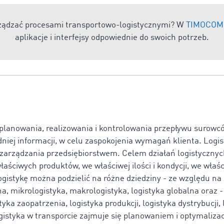
rządzać procesami transportowo-logistycznymi? W
TIMOCOM 
aplikacje i interfejsy odpowiednie do swoich potrzeb.
 planowania, realizowania i kontrolowania przepływu surowc
iej informacji, w celu zaspokojenia wymagań klienta. Logis
zarządzania przedsiębiorstwem. Celem działań logistycznych
aściwych produktów, we właściwej ilości i kondycji, we właśc
gistykę można podzielić na różne dziedziny - ze względu na
a, mikrologistyka, makrologistyka, logistyka globalna oraz 
tyka zaopatrzenia, logistyka produkcji, logistyka dystrybucji
ogistyka w transporcie zajmuje się planowaniem i optymaliza