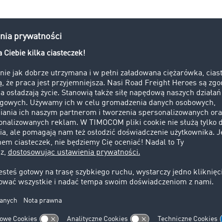
owa
 która obejmuje szereg operacji prowadzonych na powierzchn
Najczęściej dotyczy centralnego magazynu klienta, który zd
tycznych. Zaliczyć do niej można
nowa
leksowe przechowywanie i zarządzanie towarami od przyjęci
wanie w odpowiednio przygotowanych i strategicznie rozmi
nowych (zarówno w dedykowanych lokalizacjach,