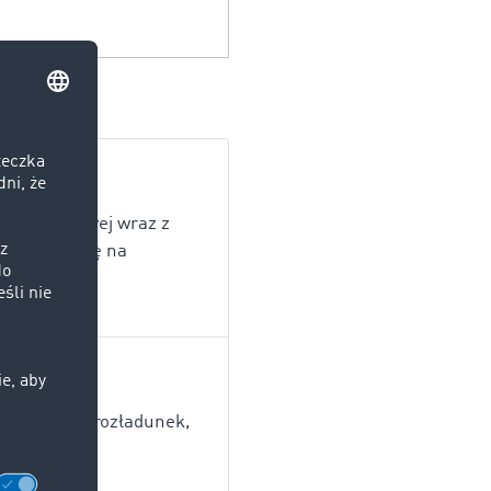
i magazynowej wraz z
ecydował się na
a ładunku, rozładunek,
eszczonych