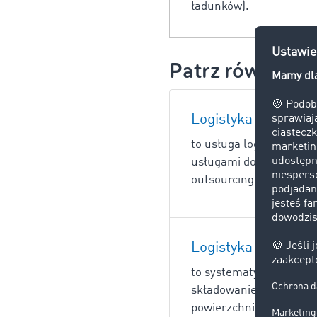
ładunków).
Patrz również:
Logistyka kontrakt
to usługa logistyczna,
usługami dodatkowymi. 
outsourcing usług logis
Logistyka magazy
to systematyczne, komp
składowanie i kompleto
powierzchniach magazy