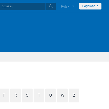
Logowanie
Polski
P
R
S
T
U
W
Z