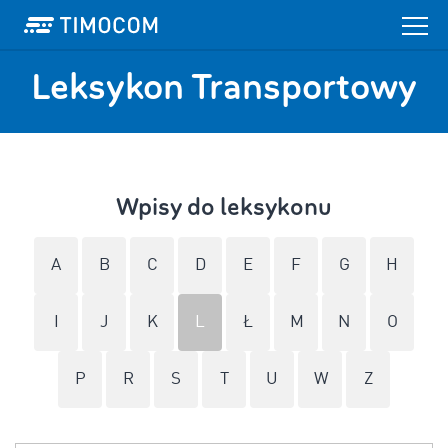
Leksykon Transportowy
Wpisy do leksykonu
A
B
C
D
E
F
G
H
I
J
K
L
Ł
M
N
O
P
R
S
T
U
W
Z