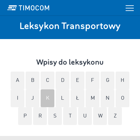
Leksykon Transportowy
Wpisy do leksykonu
A
B
C
D
E
F
G
H
I
J
K
L
Ł
M
N
O
P
R
S
T
U
W
Z