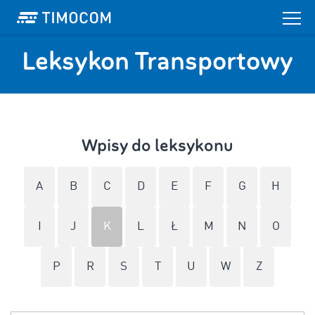
Leksykon Transportowy
Wpisy do leksykonu
A
B
C
D
E
F
G
H
I
J
K
L
Ł
M
N
O
P
R
S
T
U
W
Z