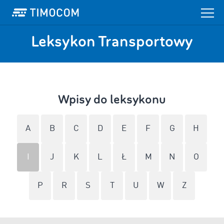
Leksykon Transportowy
Wpisy do leksykonu
A
B
C
D
E
F
G
H
I
J
K
L
Ł
M
N
O
P
R
S
T
U
W
Z