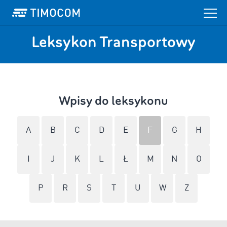
Leksykon Transportowy
Wpisy do leksykonu
A
B
C
D
E
F
G
H
I
J
K
L
Ł
M
N
O
P
R
S
T
U
W
Z