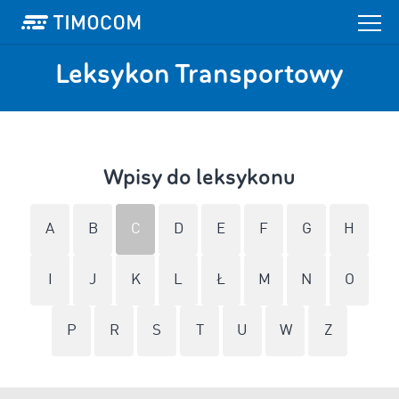
Leksykon Transportowy
Wpisy do leksykonu
A
B
C
D
E
F
G
H
I
J
K
L
Ł
M
N
O
P
R
S
T
U
W
Z