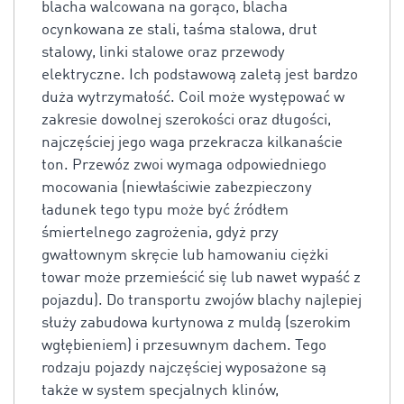
blacha walcowana na gorąco, blacha
ocynkowana ze stali, taśma stalowa, drut
stalowy, linki stalowe oraz przewody
elektryczne. Ich podstawową zaletą jest bardzo
duża wytrzymałość. Coil może występować w
zakresie dowolnej szerokości oraz długości,
najczęściej jego waga przekracza kilkanaście
ton. Przewóz zwoi wymaga odpowiedniego
mocowania (niewłaściwie zabezpieczony
ładunek tego typu może być źródłem
śmiertelnego zagrożenia, gdyż przy
gwałtownym skręcie lub hamowaniu ciężki
towar może przemieścić się lub nawet wypaść z
pojazdu). Do transportu zwojów blachy najlepiej
służy zabudowa kurtynowa z muldą (szerokim
wgłębieniem) i przesuwnym dachem. Tego
rodzaju pojazdy najczęściej wyposażone są
także w system specjalnych klinów,