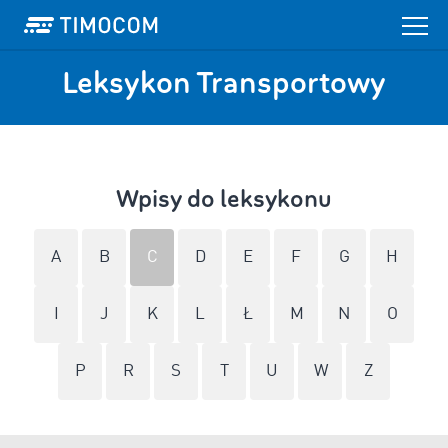
Leksykon Transportowy
Wpisy do leksykonu
A
B
C
D
E
F
G
H
I
J
K
L
Ł
M
N
O
P
R
S
T
U
W
Z