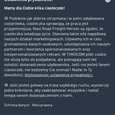
Bezpieczeństwo
Firma
Historie sukcesu
Klienci pozyskują nowych klientów
Informacje prawne
Impressum
OWU
Ochrona danych
Ustawienia plików cookies
Pomoc