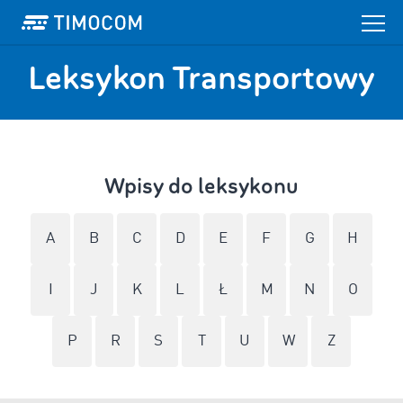
Leksykon Transportowy
Wpisy do leksykonu
A
B
C
D
E
F
G
H
I
J
K
L
Ł
M
N
O
P
R
S
T
U
W
Z