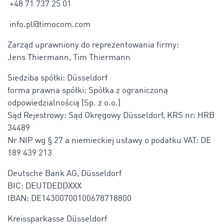
+48 71 737 25 01
info.pl@timocom.com
Zarząd uprawniony do reprezentowania firmy:
Jens Thiermann, Tim Thiermann
Siedziba spółki: Düsseldorf
forma prawna spółki: Spółka z ograniczoną
odpowiedzialnością (Sp. z o.o.)
Sąd Rejestrowy: Sąd Okręgowy Düsseldorf, KRS nr: HRB
34489
Nr NIP wg § 27 a niemieckiej ustawy o podatku VAT: DE
189 439 213
Deutsche Bank AG, Düsseldorf
BIC: DEUTDEDDXXX
IBAN: DE14300700100678718800
Kreissparkasse Düsseldorf