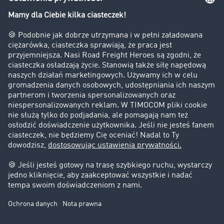
Bezpieczeństwo
Firma
Historie sukcesu
Klienci pozyskują nowych klientów
Informacje prawne
Impressum
OWU
Ochrona danych
Ustawienia plików cookies
Pomoc