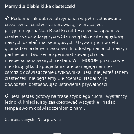
Firma
Historie sukcesu
Klienci pozyskują nowych klientów
Informacje prawne
Impressum
OWU
Ochrona danych
Ustawienia plików cookies
Pomoc