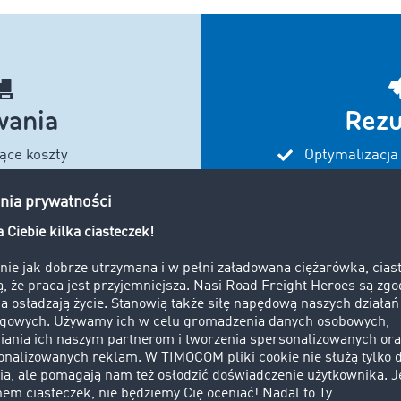
ania
Rezu
ące koszty
Optymalizacja
planowaniu tr
 przebiegi
Redukcja pu
ania zagranicznych
znesowych
Rozwój firmy 