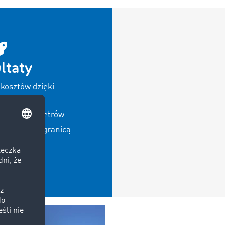
ltaty
 kosztów dzięki
as
stych kilometrów
w kraju i za granicą