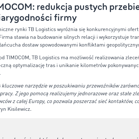
MOCOM: redukcja pustych przebi
iarygodności firmy
iczne rynki TB Logistics wyróżnia się konkurencyjnymi ofert
Firma stawia na budowanie silnych relacji i wykorzystuje tr
i łańcucha dostaw spowodowanymi konfliktami geopolityczn
 od TIMOCOM, TB Logistics ma możliwość realizowania zleceń
czną optymalizację tras i unikanie kilometrów pokonywanyc
.
s kluczowe narzędzie w poszukiwaniu przewoźników zarówno
pracy. Z jego pomocą realizujemy jednorazowe oraz stałe zl
ów z całej Europy, co pozwala poszerzać sieć kontaktów, c
yn Kisilewicz.