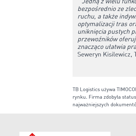
"
Jedną z wielu funkc
bezpośrednio ze zle
ruchu, a także indy
optymalizacji tras 
uniknięcia pustych p
przewoźników oferują
znacząco ułatwia pra
Seweryn Kisilewicz, T
TB Logistics używa TIMOCO
rynku. Firma zdobyła statu
najważniejszych dokumentó