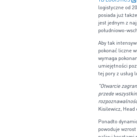
TB LOGISTICS
logistyczne od 2
posiada już także
jest jednym z naj
południowo-wsch
Aby tak intensyw
pokonać liczne w
wymaga pokonania
umiejętności poz
tej pory z usług 
"Otwarcie zagran
przede wszystki
rozpoznawalności
Kisilewicz, Head 
Ponadto dynamicz
powoduje wzrost