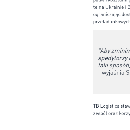
paliw i kosztami 
te na Ukrainie i
ograniczając dos
przeładunkowyc
"Aby zminim
spedytorzy 
taki sposób
- wyjaśnia
S
TB Logistics sta
zespół oraz korzy