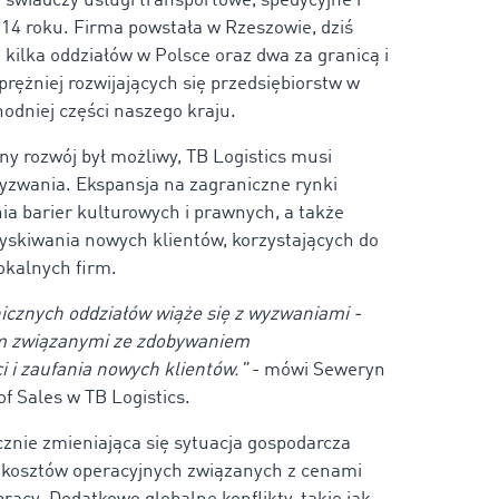
świadczy usługi transportowe, spedycyjne i
014 roku. Firma powstała w Rzeszowie, dziś
 kilka oddziałów w Polsce oraz dwa za granicą i
prężniej rozwijających się przedsiębiorstw w
odniej części naszego kraju.
ny rozwój był możliwy, TB Logistics musi
yzwania. Ekspansja na zagraniczne rynki
 barier kulturowych i prawnych, a także
yskiwania nowych klientów, korzystających do
lokalnych firm.
icznych oddziałów wiąże się z wyzwaniami -
m związanymi ze zdobywaniem
 i zaufania nowych klientów."
- mówi Seweryn
of Sales w TB Logistics.
nie zmieniająca się sytuacja gospodarcza
 kosztów operacyjnych związanych z cenami