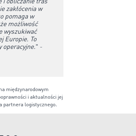
i obliczanie tras
ie zakłócenia w
dzo pomaga w
kże możliwość
ie wyszukiwać
j Europie. To
y operacyjne.
" -
j na międzynarodowym
prawności i aktualności jej
 partnera logistycznego.