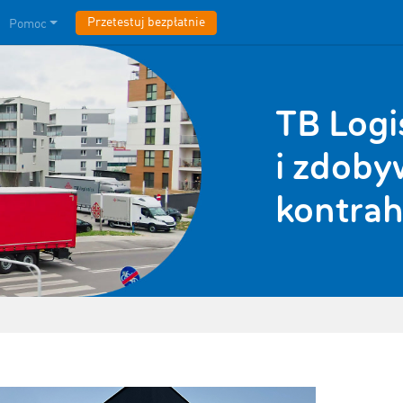
Przetestuj bezpłatnie
Pomoc
TB Logi
i zdob
kontra