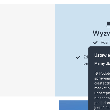
Wyzw
Rosn
Puste
Zdobycie zauf
partnerów bi