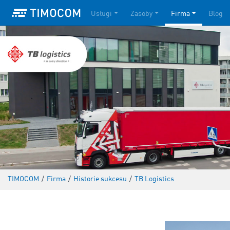
Usługi
Zasoby
Firma
Blog
TIMOCOM
/
Firma
/
Historie sukcesu
/
TB Logistics