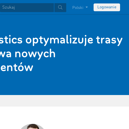
Logowanie
Polski
stics optymalizuje trasy
ywa nowych
hentów