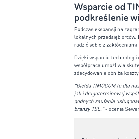
Wsparcie od TI
podkreślenie w
Podczas ekspansji na zagran
lokalnych przedsiębiorców. 
radzić sobie z zakłóceniam
Dzięki wsparciu technologii
współpraca umożliwia skute
zdecydowanie obniża koszty
"Giełda TIMOCOM to dla na
jak i długoterminowej współ
godnych zaufania usługodawc
branży TSL."
- ocenia Sewer