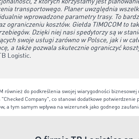
jonalności, z których korzystamy jest planowanie 
cenia transportowego. Planer uwzględnia wszelk
widualnie wprowadzone parametry trasy. To bar
oraz ograniczeniu kosztów. Giełda TIMOCOM to ta
rzebiegów. Dzięki niej nasi spedytorzy są w stan
cych swoje usługi zarówno w Polsce, jak i w całe
cę, a także pozwala skutecznie ograniczyć koszt
B Logistic.
M również do podkreślenia swojej wiarygodności biznesowe
s "Checked Company", co stanowi dodatkowe potwierdzenie po
w, a tym samym wpływa na wizerunek jako godnego zaufania