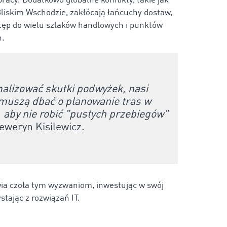
pracy. Dodatkowo globalne konflikty, takie jak
 Bliskim Wschodzie, zakłócają łańcuchy dostaw,
tęp do wielu szlaków handlowych i punktów
h.
alizować skutki podwyżek, nasi
muszą dbać o planowanie tras w
, aby nie robić "pustych przebiegów"
eweryn Kisilewicz.
wia czoła tym wyzwaniom, inwestując w swój
stając z rozwiązań IT.