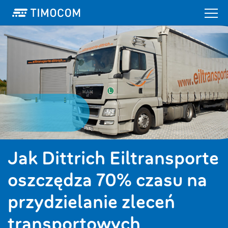
Jak Dittrich Eiltransporte
oszczędza 70% czasu na
przydzielanie zleceń
transportowych