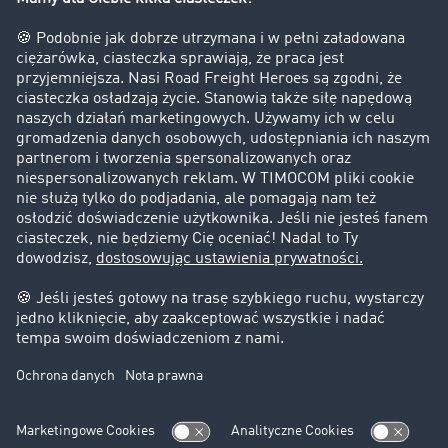
Firma
Historie sukcesu
Klienci pozyskują nowych klientów
Informacje prawne
Impressum
OWU
Ochrona danych
Ustawienia plików cookies
Pomoc