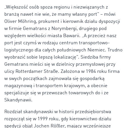
„Większość osób spoza regionu i niezwiązanych z
branżą nawet nie wie, że mamy własny port” – mówi
Oliver Möhring, prokurent i kierownik działu dyspozycji
w firmie Gematrans z Norymbergi, drugiego pod
względem wielkości miasta Bawarii. „A przecież nasz
port jest czymś w rodzaju centrum transportowo-
logistycznego dla całych południowych Niemiec. Trudno
wyobrazić sobie lepszą lokalizację”. Siedziba firmy
Gematrans mieści się w dzielnicy przemysłowej przy
ulicy Rotterdamer Straße. Założona w 1984 roku firma
w swych początkach zajmowała się gospodarką
magazynową i transportem krajowym, a obecnie
specjalizuje się w przewozach towarowych do i ze
Skandynawii.
Rozdział skandynawski w historii przedsiębiorstwa
rozpoczął się w 1999 roku, gdy kierownictwo działu
spedycji objął Jochen Rößler, mający wcześniejsze