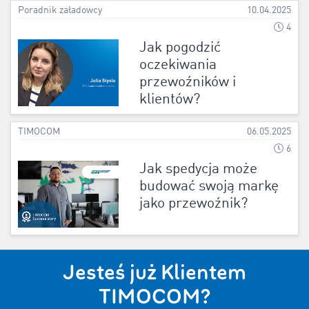
Poradnik załadowcy
10.04.2025
4
Jak pogodzić
oczekiwania
przewoźników i
klientów?
TIMOCOM
06.05.2025
6
Jak spedycja może
budować swoją markę
jako przewoźnik?
Jesteś już Klientem
TIMOCOM?