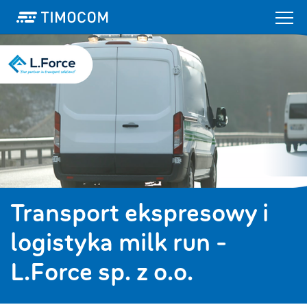
Transport ekspresowy i
logistyka milk run -
L.Force sp. z o.o.