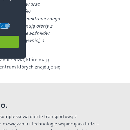
znych filtrów oraz
i certyfikatów
iegów oraz elektronicznego
cznie otrzymują oferty z
storyczne przewoźników
ciej i efektywniej, a
 w narzędzia, które mają
centrum których znajduje się
.o.
y kompleksową ofertę transportową z
 rozwiązania i technologię wspierającą ludzi –