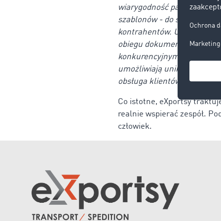
wiarygodność partnerów.
– 
szablonów - do szybkiego dob
kontrahentów. Używamy równ
obiegu dokumentów. Co więce
konkurencyjnymi stawkami i
umożliwiają unikanie opóźni
obsługa klientów staje się p
Co istotne, eXportsy traktuj
realnie wspierać zespół. Po
człowiek.