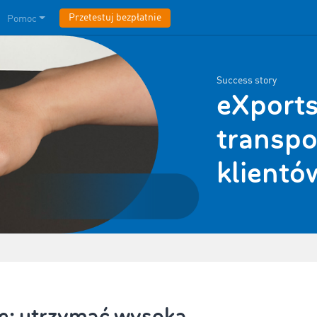
Przetestuj bezpłatnie
Pomoc
Success story
eXportsy
transpo
klientó
: utrzymać wysoką