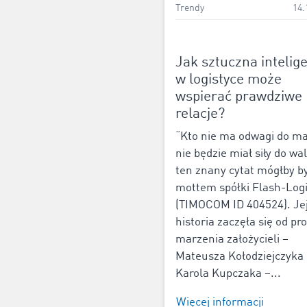
Trendy
14.
Jak sztuczna intelig
w logistyce może
wspierać prawdziwe
relacje?
“Kto nie ma odwagi do ma
nie będzie miał siły do wal
ten znany cytat mógłby b
mottem spółki Flash-Logi
(TIMOCOM ID 404524). Je
historia zaczęła się od pr
marzenia założycieli –
Mateusza Kołodziejczyka 
Karola Kupczaka –...
Więcej informacji