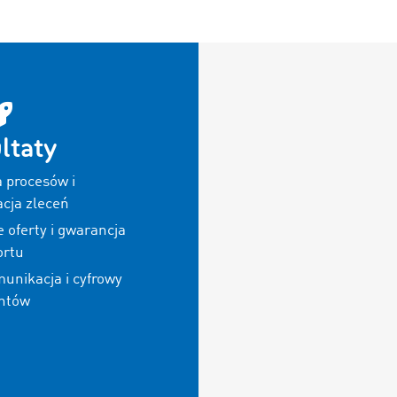
ltaty
 procesów i
acja zleceń
 oferty i gwarancja
ortu
unikacja i cyfrowy
ntów