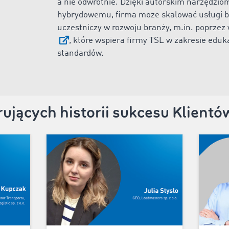
a nie odwrotnie. Dzięki autorskim narzędzio
hybrydowemu, firma może skalować usługi be
uczestniczy w rozwoju branży, m.in. poprze
, które wspiera firmy TSL w zakresie eduk
standardów.
irujących historii sukcesu Klien