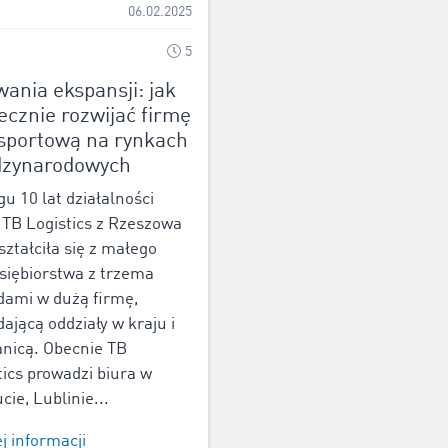
06.02.2025
5
ania ekspansji: jak
ecznie rozwijać firmę
sportową na rynkach
dzynarodowych
gu 10 lat działalności
 TB Logistics z Rzeszowa
ształciła się z małego
siębiorstwa z trzema
dami w dużą firmę,
dającą oddziały w kraju i
anicą. Obecnie TB
tics prowadzi biura w
cie, Lublinie...
j informacji