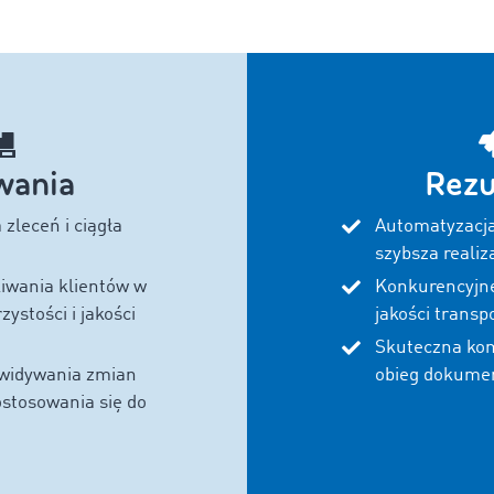
ania
Rezu
 zleceń i ciągła
Automatyzacja
szybsza realiz
iwania klientów w
Konkurencyjne
zystości i jakości
jakości transp
Skuteczna kom
widywania zmian
obieg dokume
ostosowania się do