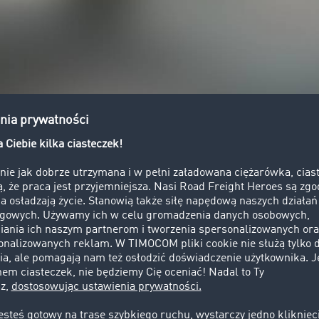
MOCOM: Giełda Transportowa i u
adań eXportsy wspiera Giełda Transportowa TIMOCOM, która p
ędzia operacyjnego.
 Road Freight Marketplace jako filar codziennej pracy – cyf
 błyskawicznie pozyskujemy ładunki, lokalizujemy wolne poj