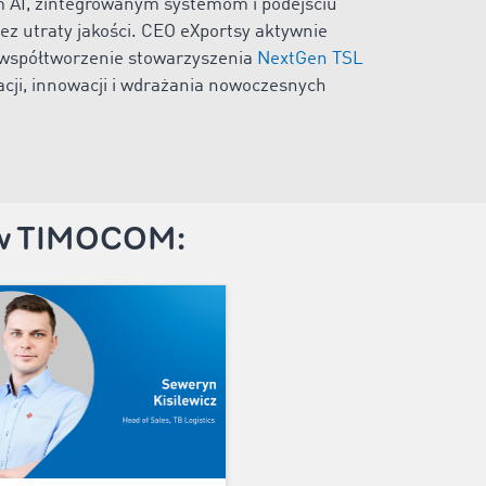
m AI, zintegrowanym systemom i podejściu
z utraty jakości. CEO eXportsy aktywnie
z współtworzenie stowarzyszenia
NextGen TSL
acji, innowacji i wdrażania nowoczesnych
tów TIMOCOM: