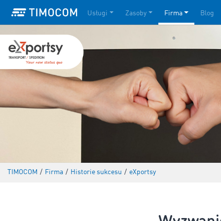
Usługi
Zasoby
Firma
Blog
TIMOCOM
/
Firma
/
Historie sukcesu
/
eXportsy
Wyzwanie