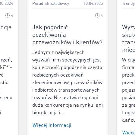
10.2024
Poradnik załadowcy
10.04.2025
Trendy
4
4
encja
Jak pogodzić
Wyzw
oczekiwania
skut
przewoźników i klientów?
tran
mię
Jednym z największych
rzeń,
wyzwań firm spedycyjnych jest
W cią
ki”* –
konieczność pogodzenia często
firma
yć
rozbieżnych oczekiwań
przek
stic
zleceniodawców, przewoźników
przed
j
i odbiorców transportowanych
pojaz
ostego
towarów. Nie ułatwia tego ani
posia
duża konkurencja na rynku, ani
za gr
i
biurokracja i...
Logis
Łańcu
Więcej informacji
Więce