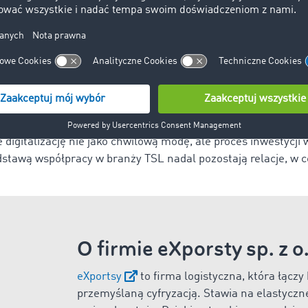
mówi Arleta Marczyńska -
Spedytorzy korzystają z automatyc
oru ofert, a także do sprawdzania ocen, historii współpracy 
ież map do planowania tras z minimalizacją pustych przeb
j, dzięki szerokiej bazie przewoźników nasi klienci błyskawi
 mogą być pewni jakości transportu, bo oceny oraz dane hi
eń i reklamacji. Dzięki TIMOCOM nasi spedytorzy pracują szyb
rostsza i bardziej transparentna.
e digitalizację nie jako chwilową modę, ale proces inwestycji
dstawą współpracy w branży TSL nadal pozostają relacje, w 
O firmie eXporsty sp. z o
eXportsy
to firma logistyczna, która łącz
przemyślaną cyfryzacją. Stawia na elastyczne