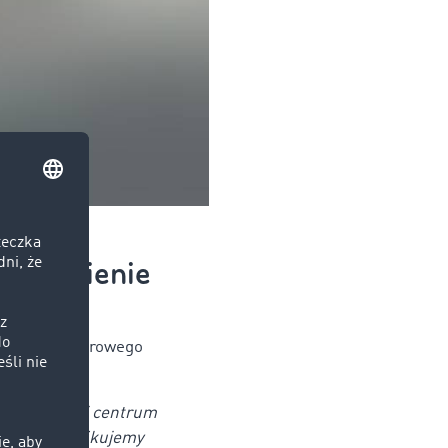
sprawnienie
ełni rolę cyfrowego
rową giełdę i centrum
azdy i weryfikujemy