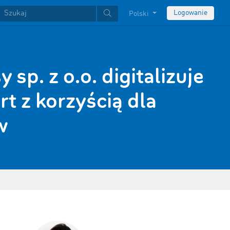
Logowanie
Polski
 sp. z o.o. digitalizuje
rt z korzyścią dla
w