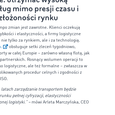
ług mimo presji czasu i
złożoności rynku
po zmian jest zawrotne. Klienci oczekują
zybkości i elastyczności, a firmy logistyczne
ie tylko za rynkiem, ale i za technologią.
o.
obsługuje setki zleceń tygodniowo,
orty w całej Europie – zarówno własną flotą, jak
w partnerskich. Rosnący wolumen operacji to
ko logistyczne, ale też formalne – zwłaszcza w
likowanych procedur celnych i zgodności z
 ISO.
h latach zarządzanie transportem będzie
unku pełnej cyfryzacji, elastyczności
onej logistyki.” –
mówi Arleta Marczyńska, CEO