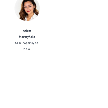
Arleta
Marczyńska
CEO, eXportsy sp.
z o.o.