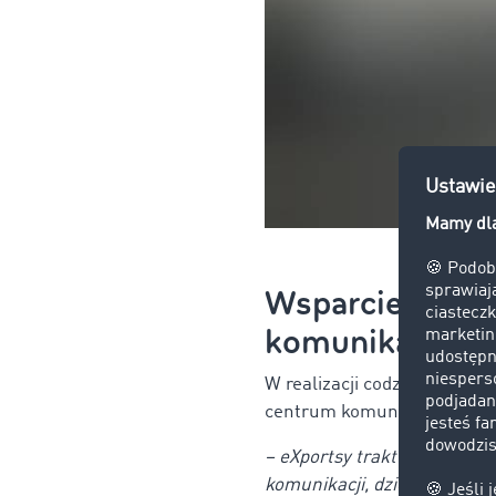
Wsparcie od TI
komunikacji
W realizacji codziennych z
centrum komunikacji i narz
– eXportsy traktuje TIMOCOM
komunikacji, dzięki któremu