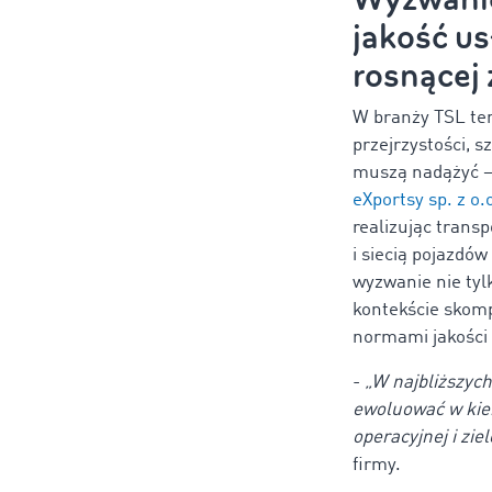
jakość us
rosnącej 
W branży TSL tem
przejrzystości, s
muszą nadążyć – n
eXportsy sp. z o.
realizując transp
i siecią pojazdó
wyzwanie nie tyl
kontekście skomp
normami jakości
-
„W najbliższyc
ewoluować w kier
operacyjnej i ziel
firmy.