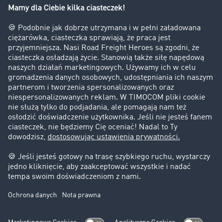
Firma
Historie sukcesu
Klienci pozyskują nowych klientów
Informacje prawne
Impressum
OWU
Ochrona danych
Ustawienia plików cookies
Pomoc