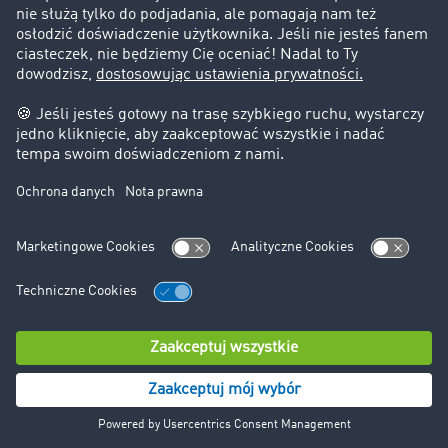
P.H.U. Ka-Trans
"Mogę polecić TIMOCOM za przejrzysty układ Giełdy.
Wszystkie informacje są zawarte w ofercie".
Katarzyna Królak, właścicielka
TIMOCOM ID 503571