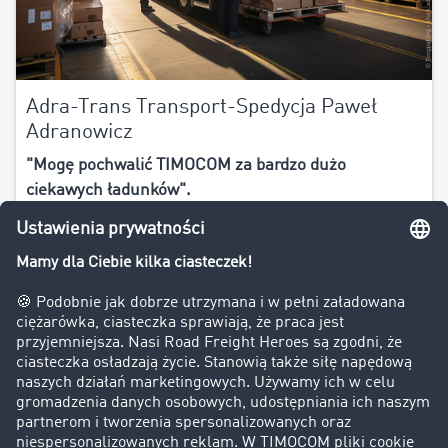
Adra-Trans Transport-Spedycja Paweł
Adranowicz
"Mogę pochwalić TIMOCOM za bardzo dużo
ciekawych ładunków".
Dawid Ruciński, logistyk - spedytor
TIMOCOM ID 29441