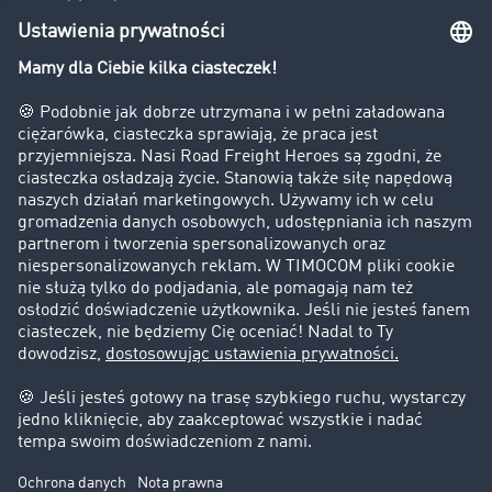
Bezpieczeństwo
Firma
Historie sukcesu
Klienci pozyskują nowych klientów
Informacje prawne
Impressum
OWU
Ochrona danych
Ustawienia plików cookies