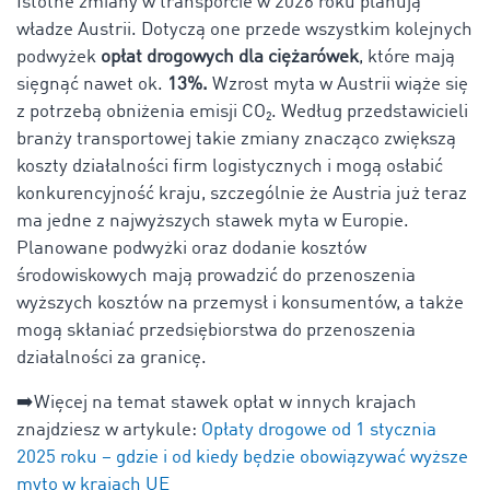
Istotne zmiany w transporcie w 2026 roku planują
władze Austrii. Dotyczą one przede wszystkim kolejnych
podwyżek
opłat drogowych dla ciężarówek
, które mają
sięgnąć nawet ok.
13%.
Wzrost myta w Austrii wiąże się
z potrzebą obniżenia emisji CO₂. Według przedstawicieli
branży transportowej takie zmiany znacząco zwiększą
koszty działalności firm logistycznych i mogą osłabić
konkurencyjność kraju, szczególnie że Austria już teraz
ma jedne z najwyższych stawek myta w Europie.
Planowane podwyżki oraz dodanie kosztów
środowiskowych mają prowadzić do przenoszenia
wyższych kosztów na przemysł i konsumentów, a także
mogą skłaniać przedsiębiorstwa do przenoszenia
działalności za granicę.
➡️Więcej na temat stawek opłat w innych krajach
znajdziesz w artykule:
Opłaty drogowe od 1 stycznia
2025 roku – gdzie i od kiedy będzie obowiązywać wyższe
myto w krajach UE