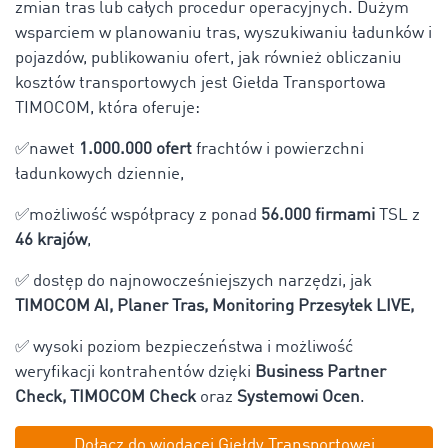
zmian tras lub całych procedur operacyjnych. Dużym
wsparciem w planowaniu tras, wyszukiwaniu ładunków i
pojazdów, publikowaniu ofert, jak również obliczaniu
kosztów transportowych jest Giełda Transportowa
TIMOCOM, która oferuje:
✅nawet
1.000.000 ofert
frachtów i powierzchni
ładunkowych dziennie,
✅możliwość współpracy z ponad
56.000 firmami
TSL z
46 krajów
,
✅ dostęp do najnowocześniejszych narzędzi, jak
TIMOCOM AI, Planer Tras, Monitoring Przesyłek LIVE,
✅ wysoki poziom bezpieczeństwa i możliwość
weryfikacji kontrahentów dzięki
Business Partner
Check, TIMOCOM Check
oraz
Systemowi Ocen
.
Dołącz do wiodącej Giełdy Transportowej