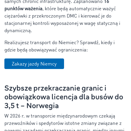
samych chronić infrastrukturę. Zaplanowano
16
punktów ważenia
, które będą automatycznie ważyć
ciężarówki z przekroczonym DMC i kierować je do
stacjonarnej kontroli wyposażonej w wagę statyczną i
dynamiczną.
Realizujesz transport do Niemiec? Sprawdź, kiedy i
gdzie będą obowiązywać ograniczenia:
Zakazy jazdy Niemcy
Szybsze przekraczanie granic i
obowiązkowa licencja dla busów do
3,5 t – Norwegia
W 2026 r. w transporcie międzynarodowym czekają
przewoźników i spedytorów istotne zmiany związane z
nowymi zasadami przekraczania granic, między innymi