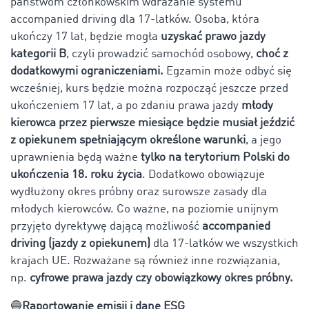
państwom członkowskim wdrażanie systemu
accompanied driving dla 17-latków. Osoba, która
ukończy 17 lat, będzie mogła
uzyskać prawo jazdy
kategorii B
, czyli prowadzić samochód osobowy,
choć z
dodatkowymi ograniczeniami.
Egzamin może odbyć się
wcześniej, kurs będzie można rozpocząć jeszcze przed
ukończeniem 17 lat, a po zdaniu prawa jazdy
młody
kierowca przez pierwsze miesiące będzie musiał jeździć
z opiekunem spełniającym określone warunki
, a jego
uprawnienia będą ważne
tylko na terytorium Polski do
ukończenia 18. roku życia
. Dodatkowo obowiązuje
wydłużony okres próbny oraz surowsze zasady dla
młodych kierowców. Co ważne, na poziomie unijnym
przyjęto dyrektywę dającą możliwość
accompanied
driving (jazdy z opiekunem)
dla 17-latków we wszystkich
krajach UE. Rozważane są również inne rozwiązania,
np.
cyfrowe prawa jazdy czy obowiązkowy okres próbny.
🔵
Raportowanie emisji i dane ESG