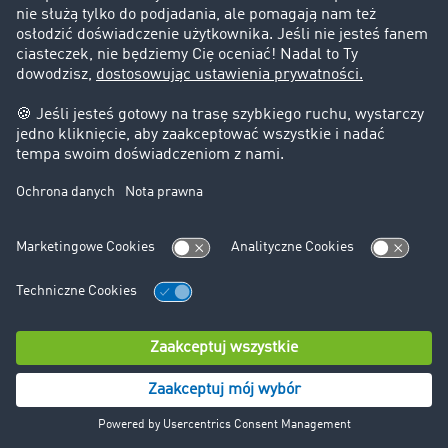
Zlecenia Transportowe do 3,5 t
Magazyny
Międzynarodowy Serwis Inkaso TIMOCOM
Tracking
Monitoring Przesyłek Live
Interfejsy (API)
Zamknięta Giełda Transportowa
TIMOCOM AI FAQ
TIMOCOM Messenger FAQ
Transakcje Biznesowe