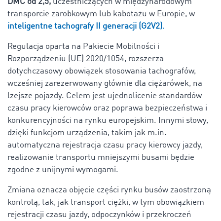
DMC od 2,5,
uczestniczących w międzynarodowym
transporcie zarobkowym lub kabotażu w Europie, w
inteligentne tachografy II generacji (G2V2)
.
Regulacja oparta na Pakiecie Mobilności i
Rozporządzeniu (UE) 2020/1054, rozszerza
dotychczasowy obowiązek stosowania tachografów,
wcześniej zarezerwowany głównie dla ciężarówek, na
lżejsze pojazdy. Celem jest ujednolicenie standardów
czasu pracy kierowców oraz poprawa bezpieczeństwa i
konkurencyjności na rynku europejskim. Innymi słowy,
dzięki funkcjom urządzenia, takim jak m.in.
automatyczna rejestracja czasu pracy kierowcy jazdy,
realizowanie transportu mniejszymi busami będzie
zgodne z unijnymi wymogami.
Zmiana oznacza objęcie części rynku busów zaostrzoną
kontrolą, tak, jak transport ciężki, w tym obowiązkiem
rejestracji czasu jazdy, odpoczynków i przekroczeń