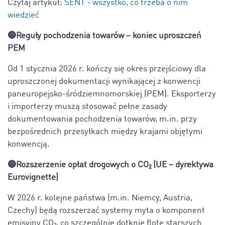
Czytaj artykuł:
SENT - wszystko, co trzeba o nim
wiedzieć
🔵Reguły pochodzenia towarów – koniec uproszczeń
PEM
Od 1 stycznia 2026 r. kończy się okres przejściowy dla
uproszczonej dokumentacji wynikającej z konwencji
paneuropejsko-śródziemnomorskiej (PEM). Eksporterzy
i importerzy muszą stosować pełne zasady
dokumentowania pochodzenia towarów, m.in. przy
bezpośrednich przesyłkach między krajami objętymi
konwencją.
🔵Rozszerzenie opłat drogowych o CO₂ (UE – dyrektywa
Eurovignette)
W 2026 r. kolejne państwa (m.in. Niemcy, Austria,
Czechy) będą rozszerzać systemy myta o komponent
emisyjny CO₂, co szczególnie dotknie flotę starszych