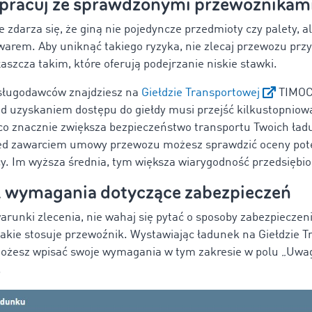
łpracuj ze sprawdzonymi przewoźnikam
 zdarza się, że giną nie pojedyncze przedmioty czy palety, al
warem. Aby uniknąć takiego ryzyka, nie zlecaj przewozu p
aszcza takim, które oferują podejrzanie niskie stawki.
sługodawców znajdziesz na
Giełdzie Transportowej
TIMOC
d uzyskaniem dostępu do giełdy musi przejść kilkustopniow
 co znacznie zwiększa bezpieczeństwo transportu Twoich ła
ed zawarciem umowy przewozu możesz sprawdzić oceny pot
cy. Im wyższa średnia, tym większa wiarygodność przedsiębio
śl wymagania dotyczące zabezpieczeń
arunki zlecenia, nie wahaj się pytać o sposoby zabezpieczen
 jakie stosuje przewoźnik. Wystawiając ładunek na Giełdzie 
żesz wpisać swoje wymagania w tym zakresie w polu „Uwa
.