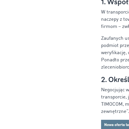
1. Wspó
W transporcie
naczepy z to
firmom – zwł
Zaufanych u
podmiot prze
weryfikację,
Ponadto prz
zleceniobior
2. Okre
Negocjując w
transporcie,
TIMOCOM, mo
zewnętrzne”