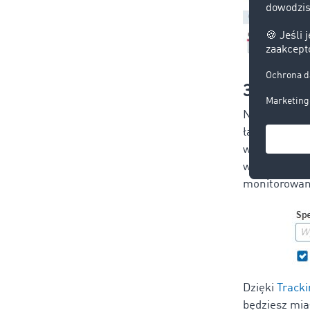
3. Korzy
Na rynku dos
ładunkiem (l
w GPS i ocze
wystawiasz 
monitorowan
Dzięki
Track
będziesz mia