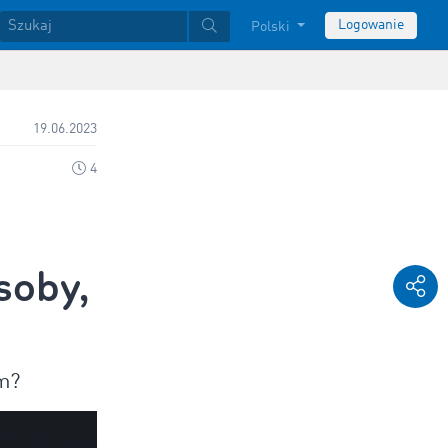
Logowanie
Polski
19.06.2023
4
soby,
em?