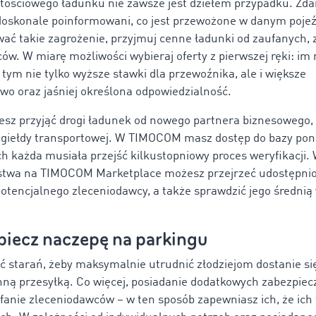
tościowego ładunku nie zawsze jest dziełem przypadku. Zdar
 doskonale poinformowani, co jest przewożone w danym pojeź
ać takie zagrożenie, przyjmuj cenne ładunki od zaufanych, 
ów. W miarę możliwości wybieraj oferty z pierwszej ręki: im
 tym nie tylko wyższe stawki dla przewoźnika, ale i większe
wo oraz jaśniej określona odpowiedzialność.
jesz przyjąć drogi ładunek od nowego partnera biznesowego, 
 giełdy transportowej. W TIMOCOM masz dostęp do bazy pon
ch każda musiała przejść kilkustopniowy proces weryfikacji. 
rstwa na TIMOCOM Marketplace możesz przejrzeć udostępni
tencjalnego zleceniodawcy, a także sprawdzić jego średnią
piecz naczepę na parkingu
ć starań, żeby maksymalnie utrudnić złodziejom dostanie si
nną przesyłką. Co więcej, posiadanie dodatkowych zabezpie
fanie zleceniodawców – w ten sposób zapewniasz ich, że ich 