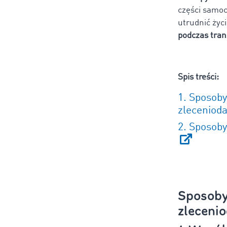
części samoc
utrudnić życ
podczas tran
Spis treści:
1. Sposoby
zleceniod
2. Sposoby
Sposoby 
zleceni