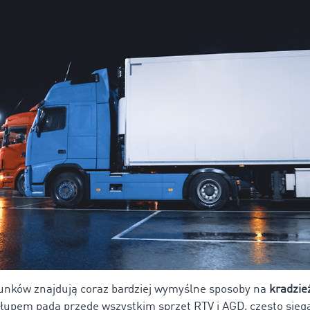
dunków znajdują coraz bardziej wymyślne sposoby na
kradzie
h łupem pada przede wszystkim sprzęt RTV i AGD, często sięg