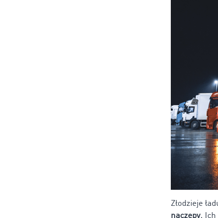
Złodzieje ła
naczepy
. Ic