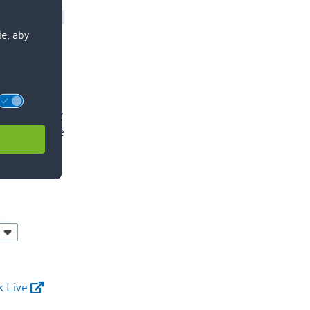
ie pojazdu z
y wyposażone
eżeli
ja
k Live