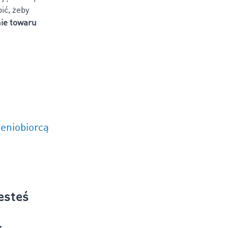
ić, żeby
ie towaru
ceniobiorcą
jesteś