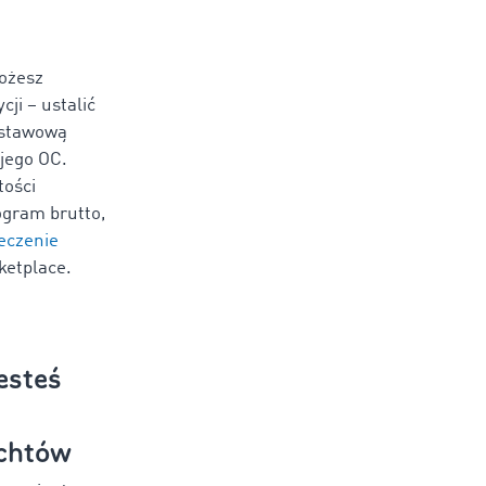
ożesz
ji – ustalić
ustawową
jego OC.
tości
ogram brutto,
eczenie
ketplace.
jesteś
achtów