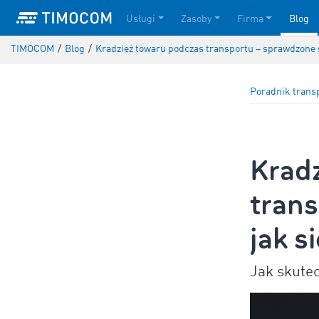
Usługi
Zasoby
Firma
Blog
TIMOCOM
/
Blog
/
Kradzież towaru podczas transportu – sprawdzone s
Poradnik trans
Krad
tran
jak s
Jak skutec