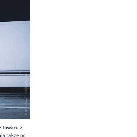
ż towaru z
ają także po