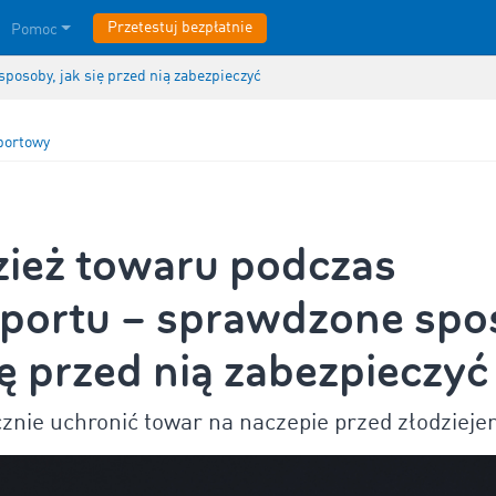
Przetestuj bezpłatnie
Pomoc
posoby, jak się przed nią zabezpieczyć
portowy
zież towaru podczas
sportu – sprawdzone spo
ię przed nią zabezpieczyć
znie uchronić towar na naczepie przed złodziej