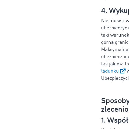
4. Wykup
Nie musisz w
ubezpieczyć n
taki warunek
górną granic
Maksymalna s
ubezpieczone
tak jak ma t
ładunku
w
Ubezpieczyc
Sposoby 
zlecenio
1. Wspó