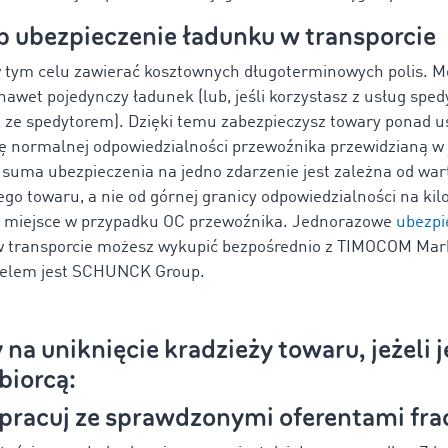
 ubezpieczenie ładunku w transporcie
 tym celu zawierać kosztownych długoterminowych polis. M
awet pojedynczy ładunek (lub, jeśli korzystasz z usług spedyc
 ze spedytorem). Dzięki temu zabezpieczysz towary ponad 
ę normalnej odpowiedzialności przewoźnika przewidzianą w 
uma ubezpieczenia na jedno zdarzenie jest zależna od war
go towaru, a nie od górnej granicy odpowiedzialności na kil
o miejsce w przypadku OC przewoźnika. Jednorazowe
ubezpi
 transporcie możesz wykupić bezpośrednio z TIMOCOM Mar
ielem jest SCHUNCK Group.
na uniknięcie kradzieży towaru, jeżeli 
biorcą:
łpracuj ze sprawdzonymi oferentami fr