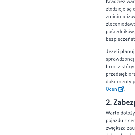
Kradzież war
złodzieje są
zminimalizow
zleceniodawc
pośredników,
bezpieczeńst
Jeżeli planu
sprawdzonej
firm, z który
przedsiębio
dokumenty po
Ocen
.
2. Zabez
Warto dołoży
pojazdu z ce
zwiększa zau