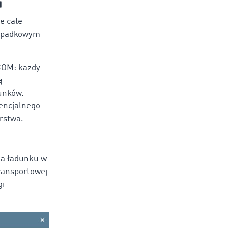
i
e całe
rzypadkowym
OM: każdy
ą
dunków.
encjalnego
rstwa.
ia ładunku w
Transportowej
gi