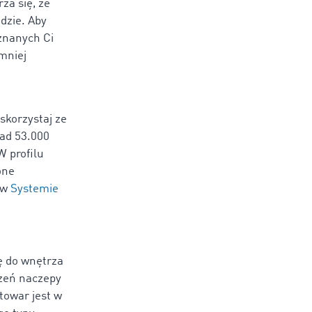
za się, że
dzie. Aby
znanych Ci
 mniej
skorzystaj ze
ad 53.000
W profilu
one
 w
Systemie
ę do wnętrza
czeń naczepy
towar jest w