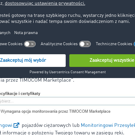
staj z telematyki
tępnych jest wiele rozwiązań pozwalających na monitorowan
ub samej przesyłki) w czasie rzeczywistym. Wybieraj pojazd
kuj od przewoźnika udostępnienia danych lokalizacyjnych. J
ładunek w TIMOCOM, zaznacz w ofercie pole „Wymagana opc
ia przez TIMOCOM Marketplace”.
ingowi
pojazdów ciężarowych lub
Monitoringowi Przesyłe
ł informacje o położeniu Twojego towaru w zasięgu ręki.