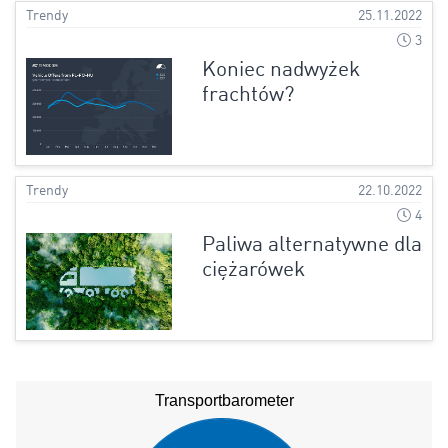
Trendy
25.11.2022
3
Koniec nadwyżek
frachtów?
Trendy
22.10.2022
4
Paliwa alternatywne dla
ciężarówek