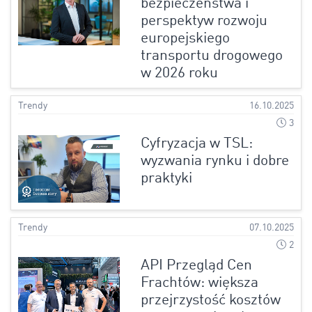
bezpieczeństwa i
perspektyw rozwoju
europejskiego
transportu drogowego
w 2026 roku
Trendy
16.10.2025
3
Cyfryzacja w TSL:
wyzwania rynku i dobre
praktyki
Trendy
07.10.2025
2
API Przegląd Cen
Frachtów: większa
przejrzystość kosztów