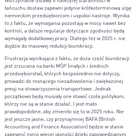
Wstrzymanie ustawy o należytej staranności w
łańcuchu dostaw zapewni jedynie krótkoterminową ulgę
niemieckim przedsiębiorcom i uspokoi nastroje. Wynika
to z faktu, że wymagania pozostają w mocy nawet bez
kontroli, a dalsze regulacje dotyczące zgodności będą
wymagały dodatkowej pracy. Dlatego też w 2025 r. nie
dojdzie do masowej redukcji biurokracji.
Frustracja wynikająca z faktu, że duża część biurokracji
jest zrzucana na barki MŚP (małych i średnich
przedsiębiorstw), których bezpośrednio nie dotyczy,
prowadzi do rosnącego niezadowolenia i zwiększonej
presji na stowarzyszenia transportowe. Jednak
początkowo będą musiały one stawić czoła politykom,
którzy nie są w stanie działać. I jest mało
prawdopodobne, aby zmieniło się to w 2025 roku. Nie
jest jeszcze jasne, czy przynajmniej BAFA (British
Accounting and Finance Association) będzie w stanie
zapewnić nieco więcej jasności dzięki zapowiedzianym