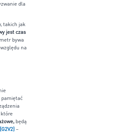
yzwanie dla
 takich jak
wy jest czas
ometr bywa
e względu na
nie
o pamiętać
rządzenia
, które
ażowe,
będą
 (G2V2)
–