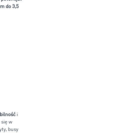
em do 3,5
bilność
i
 się w
yty, busy