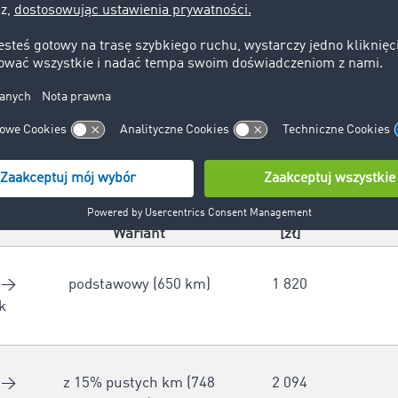
ADR (ładunki niebezpieczne):
+15–25%,
i ekspresy:
wycena indywidualna.
we wyceny
na podstawie wcześniej podanych wid
 km” dla busów do 3,5 t w 2025 r. (km ładowny; 
doliczeniem 15% pustych km):
Cena minimalna
Cena 
Wariant
[zł]
 →
podstawowy (650 km)
1 820
k
 →
z 15% pustych km (748
2 094