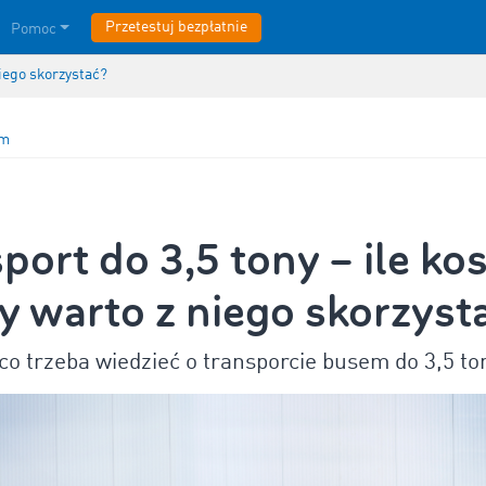
Przetestuj bezpłatnie
Pomoc
niego skorzystać?
em
port do 3,5 tony – ile ko
dy warto z niego skorzyst
co trzeba wiedzieć o transporcie busem do 3,5 to