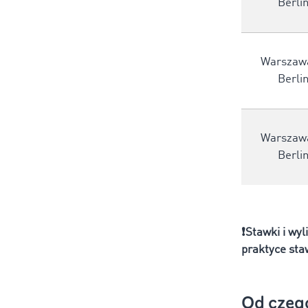
Berli
Warszaw
Berli
Warszaw
Berli
❗Stawki i wy
praktyce sta
Od czego