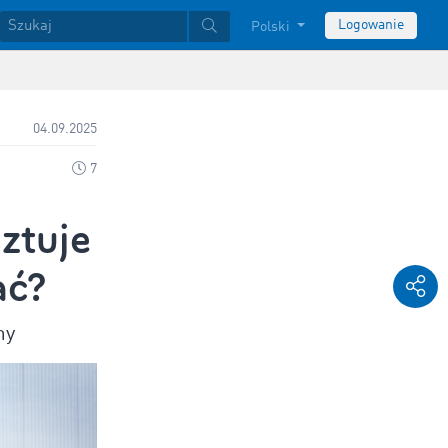
Logowanie
Polski
04.09.2025
7
sztuje
ać?
ny