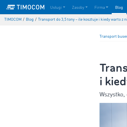
Usługi
Zasoby
Firma
Blog
TIMOCOM
/
Blog
/
Transport do 3,5 tony – ile kosztuje i kiedy warto z 
Transport bus
Trans
i kie
Wszystko, 