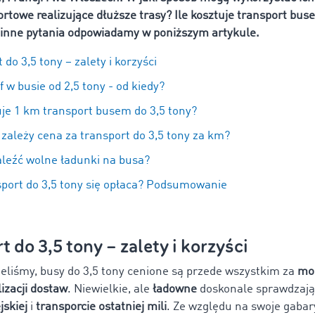
ortowe realizujące dłuższe trasy? Ile kosztuje transport bus
i inne pytania odpowiadamy w poniższym artykule.
 do 3,5 tony – zalety i korzyści
 w busie od 2,5 tony - od kiedy?
uje 1 km transport busem do 3,5 tony?
zależy cena za transport do 3,5 tony za km?
aleźć wolne ładunki na busa?
sport do 3,5 tony się opłaca? Podsumowanie
t do 3,5 tony – zalety i korzyści
liśmy, busy do 3,5 tony cenione są przede wszystkim za
mo
izacji dostaw
. Niewielkie, ale
ładowne
doskonale sprawdzają
jskiej
i
transporcie ostatniej mili
. Ze względu na swoje gabar