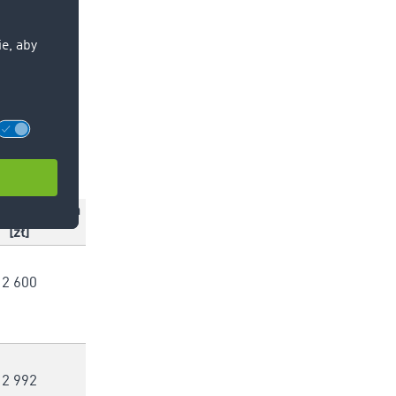
ełek
osobno
maksymalna
[zł]
2 600
2 992