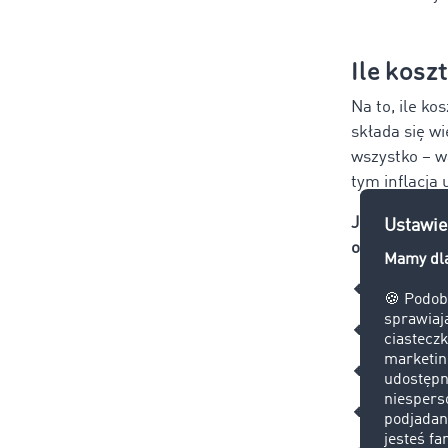
Ile kosz
Na to, ile ko
składa się wi
wszystko – w
tym inflacja
Jeśli chodzi
orientacyjne
🔸Transport 
🔸Transport 
🔸Transport
🔸Transport 