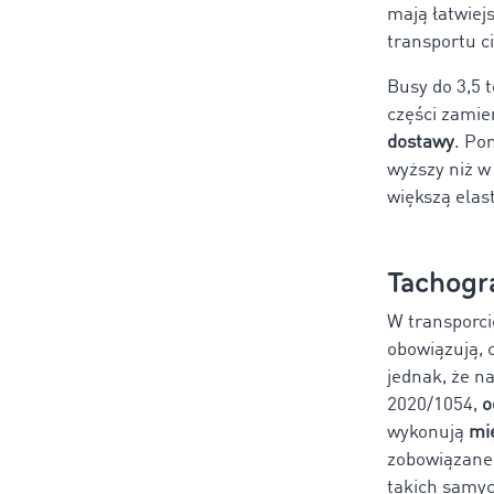
mają łatwiej
transportu c
Busy do 3,5 
części zamie
dostawy
. Po
wyższy niż w
większą elas
Tachogra
W transporc
obowiązują, 
jednak, że n
2020/1054,
o
wykonują
mi
zobowiązane
takich samyc