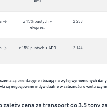
n
km)
a →
z 15% pustych +
2 238
n
ekspres.
a →
z 15% pustych + ADR
2 144
n
liczenia są orientacyjne i bazują na wyżej wymienionych dan
wki są negocjowane indywidualne w zależności o wielu czynn
 zależy cena za transport do 3,5 tony z