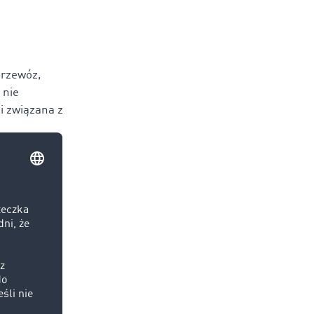
przewóz,
 nie
i związana z
p.pl,