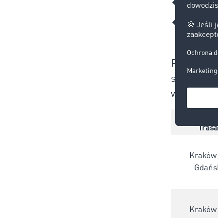
🔸Transport 
🔸Doładunki 
Przykłado
stawek „za
wariant z 
Trasa
Kraków
Gdańs
Kraków