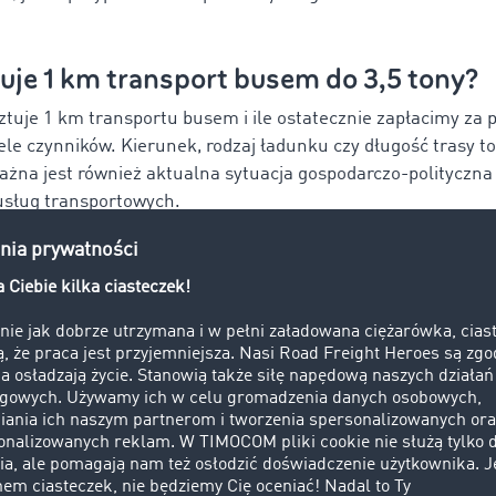
tuje 1 km transport busem do 3,5 tony?
sztuje 1 km transportu busem i ile ostatecznie zapłacimy za 
ele czynników. Kierunek, rodzaj ładunku czy długość trasy to
ażna jest również aktualna sytuacja gospodarczo-polityczna 
 usług transportowych.
 o transport krajowy busem do 3,5 tony, według danych busku
 stawki w 2025 roku przedstawiają się następująco:
lokalny
(do 100 km): 200–400 zł za kurs,
krajowy
(100–400 km): 2,80–4,00 zł/km,
 międzynarodowy:
0,60–0,75 €/km,
ekspresowy:
+20–30% standardowej stawki,