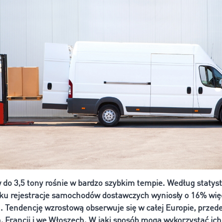
do 3,5 tony rośnie w bardzo szybkim tempie. Według staty
oku rejestracje samochodów dostawczych wyniosły o 16% więc
. Tendencję wzrostową obserwuje się w całej Europie, przed
 Francji i we Włoszech. W jaki sposób mogą wykorzystać ich