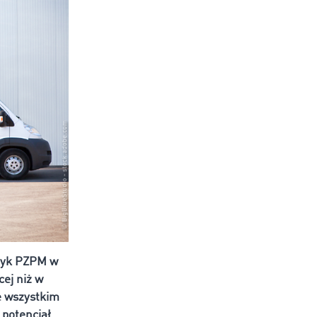
styk PZPM w
ej niż w
e wszystkim
 potencjał