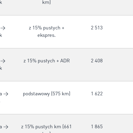
k
km)
 →
z 15% pustych +
2 513
k
ekspres.
 →
z 15% pustych + ADR
2 408
k
a →
podstawowy (575 km)
1 622
n
a →
z 15% pustych km (661
1 865