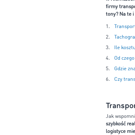
firmy transp
tony? Na te 
Transport
Tachograf
Ile koszt
Od czego 
Gdzie zn
Czy tran
Transpor
Jak wspomnie
szybkość real
logistyce mie