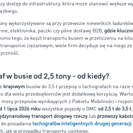
szy dostęp do infrastruktury, która może stanowić większe w
iężkiego.
tony wykorzystywane są przy przewozie niewielkich ładunków,
nne, elektronika, paczki czy pilne dostawy B2B,
gdzie kluczo
mimo tego, że koszt transportu busem w przeliczeniu na kil
 transporcie ciężarowym, wiele firm decyduje się na niego z
tyczność.
f w busie od 2,5 tony - od kiedy?
ie
krajowym
busów do 3,5 t przepisy o tachografach na razie 
co dla wielu przedsiębiorców jest dodatkową korzyścią. Wart
a mocy przepisów wynikających z Pakietu Mobilności i rozpo
d 1 lipca 2026 roku
wszystkie pojazdy o DMC
od 2,5 t do 3,5 t
ędzynarodowy transport drogowy rzeczy
lub
przewozy kabot
 do posiadania
tachografów inteligentnych drugiej generacji
h, jak w przypadku transportu ciężkiego.