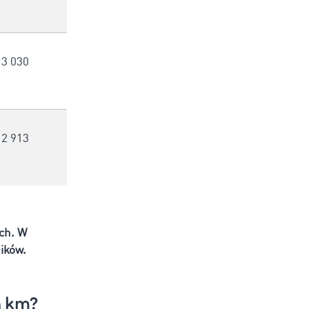
3 030
2 913
ych. W
ików.
a km?