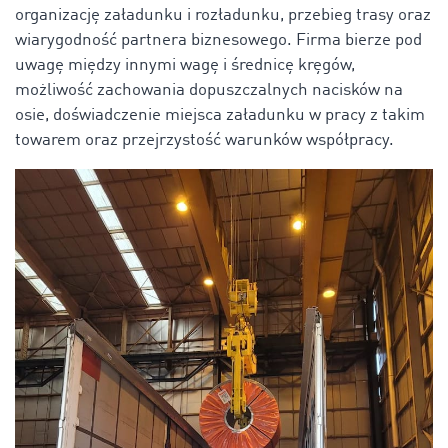
organizację załadunku i rozładunku, przebieg trasy oraz
wiarygodność partnera biznesowego. Firma bierze pod
uwagę między innymi wagę i średnicę kręgów,
możliwość zachowania dopuszczalnych nacisków na
osie, doświadczenie miejsca załadunku w pracy z takim
towarem oraz przejrzystość warunków współpracy.