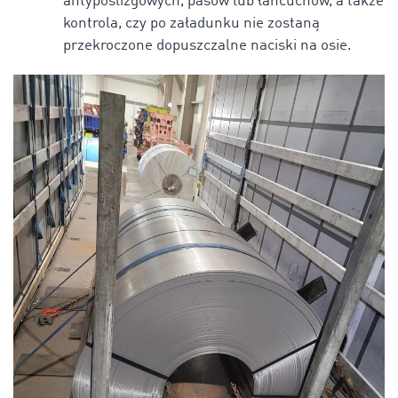
antypoślizgowych, pasów lub łańcuchów, a także
kontrola, czy po załadunku nie zostaną
przekroczone dopuszczalne naciski na osie.