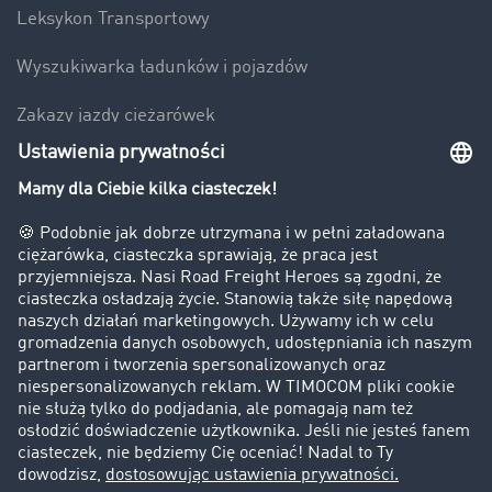
Leksykon Transportowy
Wyszukiwarka ładunków i pojazdów
Zakazy jazdy ciężarówek
Bezpieczeństwo
Firma
Historie sukcesu
Klienci pozyskują nowych klientów
Informacje prawne
Impressum
OWU