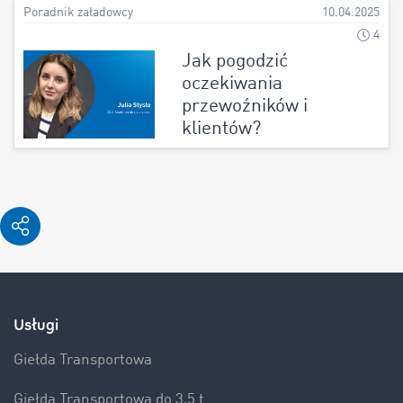
Poradnik załadowcy
10.04.2025
4
Jak pogodzić
oczekiwania
przewoźników i
klientów?
Usługi
Giełda Transportowa
Giełda Transportowa do 3,5 t