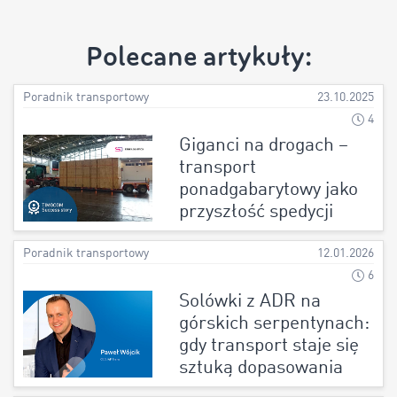
Polecane artykuły:
Poradnik transportowy
23.10.2025
4
Giganci na drogach –
transport
ponadgabarytowy jako
przyszłość spedycji
Poradnik transportowy
12.01.2026
6
Solówki z ADR na
górskich serpentynach:
gdy transport staje się
sztuką dopasowania